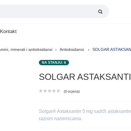
Kontakt
amini, minerali i antioksidansi
Antioksidansi
SOLGAR ASTAKSANT
NA STANJU: 6
SOLGAR ASTAKSANTI
(0 ocjena)
Ocjena proizvoda
Solgar® Astaksantin 5 mg sadrži astaksantin, 
raznim namirnicama.