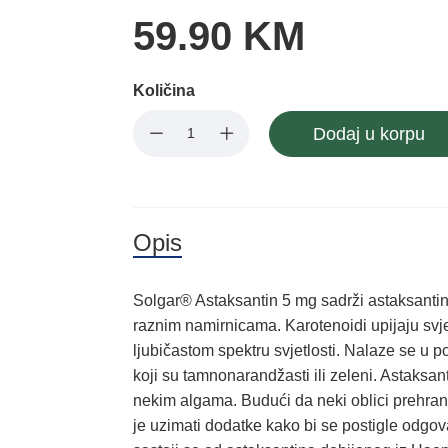
59.90 KM
Količina
Dodaj u korpu
Opis
Solgar® Astaksantin 5 mg sadrži astaksantin, 
raznim namirnicama. Karotenoidi upijaju svje
ljubičastom spektru svjetlosti. Nalaze se u p
koji su tamnonarandžasti ili zeleni. Astaksa
nekim algama. Budući da neki oblici prehrane
je uzimati dodatke kako bi se postigle odgo