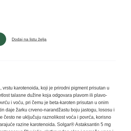
Dodaj na listu želja
vrstu karotenoida, koji je prirodni pigment prisutan u
tlost talasne dužine koja odgovara plavom ili plavo-
ovrću i voću, pri čemu je beta-karoten prisutan u onim
ntin daje žarku crveno-narandžastu boju jastogu, lososu i
 često ne uključuju raznolikost voća i povrća, korisno
varajuće razine karotenoida. Solgar® Astaksantin 5 mg