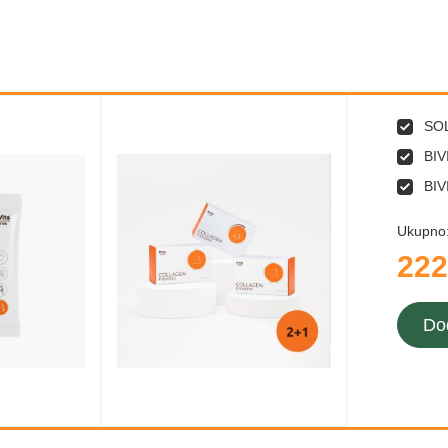
SO
BIV
BIV
Ukupno
222
Do