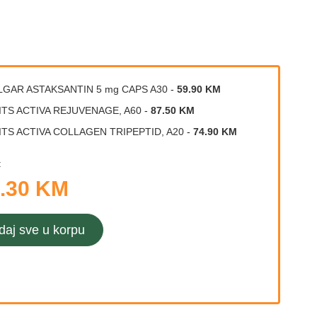
LGAR ASTAKSANTIN 5 mg CAPS A30
-
59.90 KM
ITS ACTIVA REJUVENAGE, A60
-
87.50 KM
ITS ACTIVA COLLAGEN TRIPEPTID, A20
-
74.90 KM
:
.30 KM
daj sve u korpu