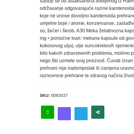
sastoji se od astaksantina dobijenog iz Hae
održavanje odgovarajuće razine karotenoid
koje ne unose dovoljno karotenoida prehrano
umjetne boje i arome, konzervanse, zaslađiva
so, šećer i škrob. A30 Meka želatinozna kapsu
mg • pomoćne tvari: mekane kapsule od goveđeg
kokosovog ulja), ulje suncokretovih sjemenki. 
bilo kakvih zdravstvenih problema, molimo po
nego što uzmete ovaj proizvod. Čuvati izvan
prehrani nije nadomjestak ili zamjena uravno
raznovrsne prehrane te zdravog načina život
SKU:
0083037