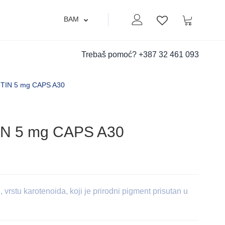
BAM
Moj nalog
Korpa
Lista zelja
Trebaš pomoć?
+387 32 461 093
IN 5 mg CAPS A30
N 5 mg CAPS A30
vrstu karotenoida, koji je prirodni pigment prisutan u