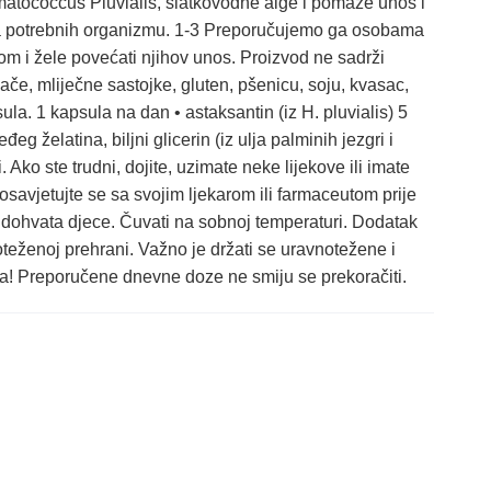
matococcus Pluvialis, slatkovodne alge i pomaže unos i
a potrebnih organizmu. 1-3 Preporučujemo ga osobama
m i žele povećati njihov unos. Proizvod ne sadrži
če, mliječne sastojke, gluten, pšenicu, soju, kvasac,
la. 1 kapsula na dan • astaksantin (iz H. pluvialis) 5
 želatina, biljni glicerin (iz ulja palminih jezgri i
Ako ste trudni, dojite, uzimate neke lijekove ili imate
savjetujte se sa svojim ljekarom ili farmaceutom prije
 dohvata djece. Čuvati na sobnoj temperaturi. Dodatak
teženoj prehrani. Važno je držati se uravnotežene i
a! Preporučene dnevne doze ne smiju se prekoračiti.