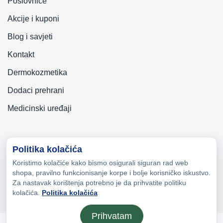
Poslovnice
Akcije i kuponi
Blog i savjeti
Kontakt
Dermokozmetika
Dodaci prehrani
Medicinski uređaji
Politika kolačića
Koristimo kolačiće kako bismo osigurali siguran rad web
Copyright © 2026 Zeni-Lijek Apoteka. Sva prava zadržana
shopa, pravilno funkcionisanje korpe i bolje korisničko iskustvo.
Za nastavak korištenja potrebno je da prihvatite politiku
kolačića.
Politika kolačića
Prihvatam