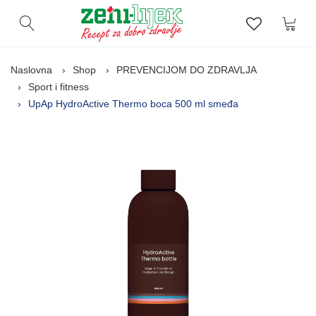
Kor
Otvori pretragu
Lista zelj
Naslovna
Shop
PREVENCIJOM DO ZDRAVLJA
Sport i fitness
UpAp HydroActive Thermo boca 500 ml smeđa