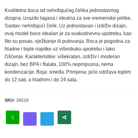
Kvalitetna boca od nehrđajućeg čelika jednostavnog
dizajna, izrazito lagana i idealna za sve vremenske prilike.
Sastav: nehrđajući čelik. Uz jednostavan i izdrživ dizajn,
ovaj model boce idealan je za svakodnevnu upotrebu, kao
što su posao, vježbanje ili putovanja. Boca je pogodna za
hladne i tople napitke uz višestruku upotrebu i lako
čišćenje. Karakteristike: višekratan, izdrživ i moderan
dizajn, bez BPA i ftalata, 100% nepropusna, nema
kondenzacije. Boja: smeđa. Primjena: piće održava toplim
do 12 sati, a hladnim i do 24 sata.
SKU:
26516