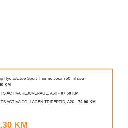
p HydroActive Sport Thermo boca 750 ml siva
-
90 KM
ITS ACTIVA REJUVENAGE, A60
-
87.50 KM
ITS ACTIVA COLLAGEN TRIPEPTID, A20
-
74.90 KM
:
.30 KM