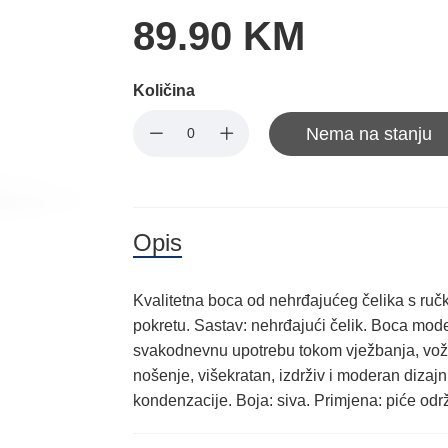
89.90 KM
Količina
Nema na stanju
Opis
Kvalitetna boca od nehrđajućeg čelika s ruč
pokretu. Sastav: nehrđajući čelik. Boca mod
svakodnevnu upotrebu tokom vježbanja, vožnje
nošenje, višekratan, izdrživ i moderan dizaj
kondenzacije. Boja: siva. Primjena: piće održ