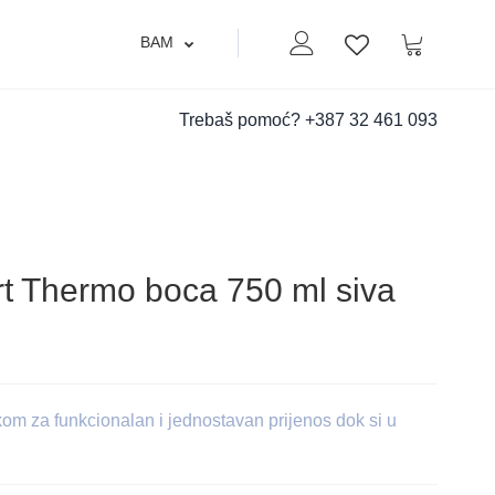
BAM
Moj nalog
Korpa
Lista zelja
Trebaš pomoć?
+387 32 461 093
t Thermo boca 750 ml siva
kom za funkcionalan i jednostavan prijenos dok si u