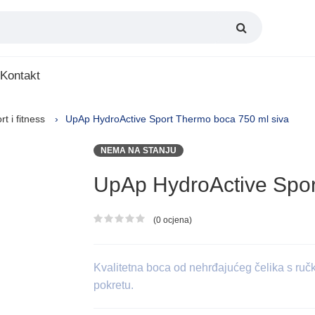
Kontakt
rt i fitness
UpAp HydroActive Sport Thermo boca 750 ml siva
NEMA NA STANJU
UpAp HydroActive Spor
(0 ocjena)
Ocjena proizvoda
Kvalitetna boca od nehrđajućeg čelika s ruč
pokretu.