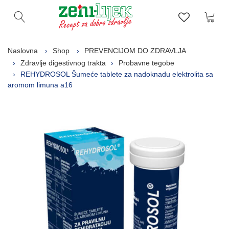
Kor
Otvori pretragu
Lista zelj
Naslovna
Shop
PREVENCIJOM DO ZDRAVLJA
Zdravlje digestivnog trakta
Probavne tegobe
REHYDROSOL Šumeće tablete za nadoknadu elektrolita sa
aromom limuna a16