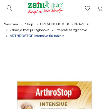
Kor
Otvori pretragu
Lista zelj
Naslovna
Shop
PREVENCIJOM DO ZDRAVLJA
Zdravlje kostiju i zglobova
Preprati za zglobove
ARTHROSTOP Intensive 60 tableta