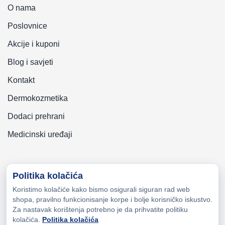
O nama
Poslovnice
Akcije i kuponi
Blog i savjeti
Kontakt
Dermokozmetika
Dodaci prehrani
Medicinski uređaji
Politika kolačića
Koristimo kolačiće kako bismo osigurali siguran rad web
Copyright © 2026 Zeni-Lijek Apoteka. Sva prava zadržana
shopa, pravilno funkcionisanje korpe i bolje korisničko iskustvo.
Za nastavak korištenja potrebno je da prihvatite politiku
kolačića.
Politika kolačića