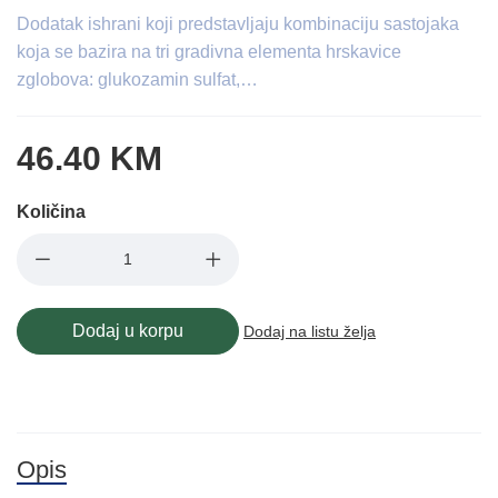
Dodatak ishrani koji predstavljaju kombinaciju sastojaka
koja se bazira na tri gradivna elementa hrskavice
zglobova: glukozamin sulfat,…
46.40 KM
Količina
Dodaj u korpu
Dodaj na listu želja
Opis