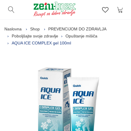
Kor
Otvori pretragu
Lista zelj
Naslovna
Shop
PREVENCIJOM DO ZDRAVLJA
Poboljšajte svoje zdravlje
Opuštanje mišiča
AQUA ICE COMPLEX gel 100ml