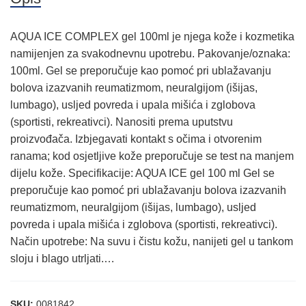
AQUA ICE COMPLEX gel 100ml je njega kože i kozmetika
namijenjen za svakodnevnu upotrebu. Pakovanje/oznaka:
100ml. Gel se preporučuje kao pomoć pri ublažavanju
bolova izazvanih reumatizmom, neuralgijom (išijas,
lumbago), usljed povreda i upala mišića i zglobova
(sportisti, rekreativci). Nanositi prema uputstvu
proizvođača. Izbjegavati kontakt s očima i otvorenim
ranama; kod osjetljive kože preporučuje se test na manjem
dijelu kože. Specifikacije: AQUA ICE gel 100 ml Gel se
preporučuje kao pomoć pri ublažavanju bolova izazvanih
reumatizmom, neuralgijom (išijas, lumbago), usljed
povreda i upala mišića i zglobova (sportisti, rekreativci).
Način upotrebe: Na suvu i čistu kožu, nanijeti gel u tankom
sloju i blago utrljati.…
SKU:
0081842