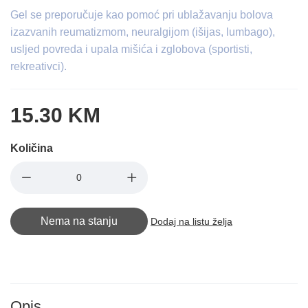
Gel se preporučuje kao pomoć pri ublažavanju bolova
izazvanih reumatizmom, neuralgijom (išijas, lumbago),
usljed povreda i upala mišića i zglobova (sportisti,
rekreativci).
15.30 KM
Količina
Nema na stanju
Dodaj na listu želja
Opis