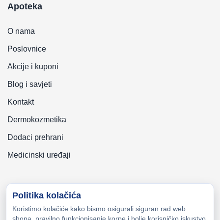
Apoteka
O nama
Poslovnice
Akcije i kuponi
Blog i savjeti
Kontakt
Dermokozmetika
Dodaci prehrani
Medicinski uređaji
Politika kolačića
Koristimo kolačiće kako bismo osigurali siguran rad web
Copyright © 2026 Zeni-Lijek Apoteka. Sva prava zadržana
shopa, pravilno funkcionisanje korpe i bolje korisničko iskustvo.