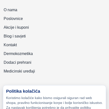
O nama
Poslovnice
Akcije i kuponi
Blog i savjeti
Kontakt
Dermokozmetika
Dodaci prehrani
Medicinski uređaji
Politika kolačića
Koristimo kolačiće kako bismo osigurali siguran rad web
Copyright © 2026 Zeni-Lijek Apoteka. Sva prava zadržana
shopa, pravilno funkcionisanje korpe i bolje korisničko iskustvo.
Za nastavak korištenja potrebno je da prihvatite politiku