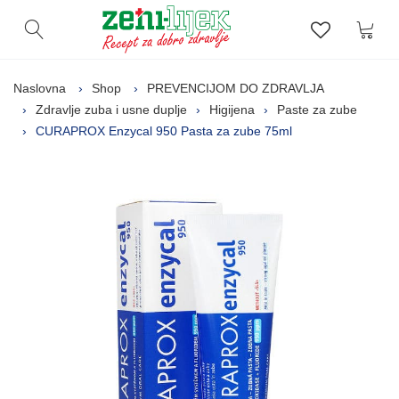
Kor
Otvori pretragu
Lista zelj
Naslovna
Shop
PREVENCIJOM DO ZDRAVLJA
Zdravlje zuba i usne duplje
Higijena
Paste za zube
CURAPROX Enzycal 950 Pasta za zube 75ml