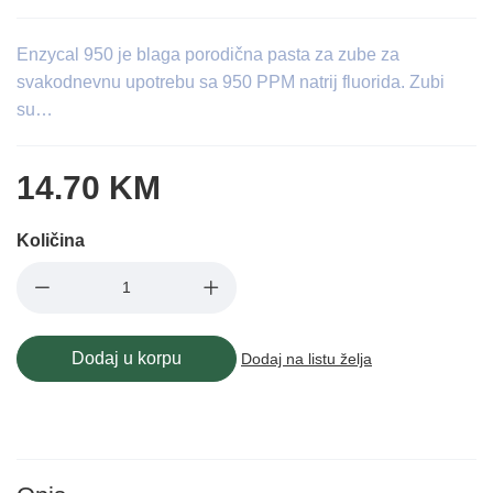
Enzycal 950 je blaga porodična pasta za zube za
svakodnevnu upotrebu sa 950 PPM natrij fluorida. Zubi
su…
14.70 KM
Količina
Dodaj u korpu
Dodaj na listu želja