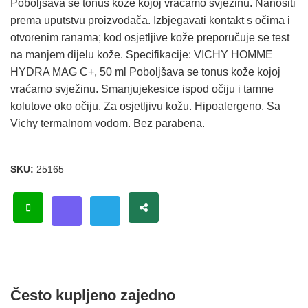
Poboljšava se tonus kože kojoj vraćamo svježinu. Nanositi
prema uputstvu proizvođača. Izbjegavati kontakt s očima i
otvorenim ranama; kod osjetljive kože preporučuje se test
na manjem dijelu kože. Specifikacije: VICHY HOMME
HYDRA MAG C+, 50 ml Poboljšava se tonus kože kojoj
vraćamo svježinu. Smanjujekesice ispod očiju i tamne
kolutove oko očiju. Za osjetljivu kožu. Hipoalergeno. Sa
Vichy termalnom vodom. Bez parabena.
SKU:
25165
Često kupljeno zajedno