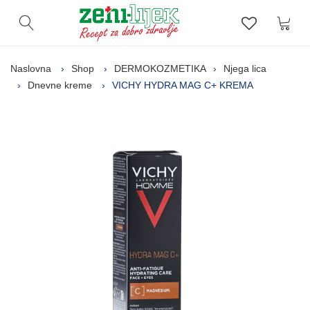
Kor
Otvori pretragu
Lista zelj
Naslovna
Shop
DERMOKOZMETIKA
Njega lica
Dnevne kreme
VICHY HYDRA MAG C+ KREMA