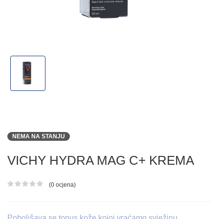
NEMA NA STANJU
VICHY HYDRA MAG C+ KREMA
(0 ocjena)
Ocjena proizvoda
Poboljšava se tonus kože kojoj vraćamo svježinu.