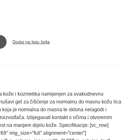
Dodaj na listu želja
ga kože i kozmetika namijenjen za svakodnevnu
enušavi gel za čišćenje za normalnu do masnu kožu lica
žu koja je normalna do masna te sklona nelagodi i
oizvođača. Izbjegavati kontakt s očima i otvorenim
est na manjem dijelu kože. Specifikacije: [vc_row]
″ img_size=”full” alignment=”center”]