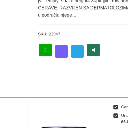
[vc_empty_space height=”30px”][vc_row_inne
CERAVE: RAZVIJEN SA DERMATOLOZIMA Viš
u području njege…
SKU:
22947
Cer
Uri
66.