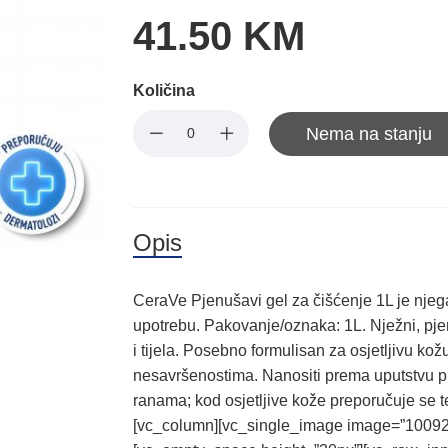
41.50 KM
Količina
Nema na stanju
Opis
CeraVe Pjenušavi gel za čišćenje 1L je nje
upotrebu. Pakovanje/oznaka: 1L. Nježni, pj
i tijela. Posebno formulisan za osjetljivu ko
nesavršenostima. Nanositi prema uputstvu pr
ranama; kod osjetljive kože preporučuje se t
[vc_column][vc_single_image image=”1009269