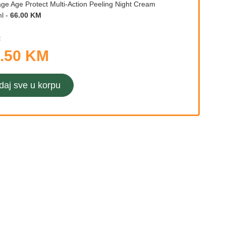
age Age Protect Multi-Action Peeling Night Cream
l
-
66.00 KM
:
.50 KM
daj sve u korpu