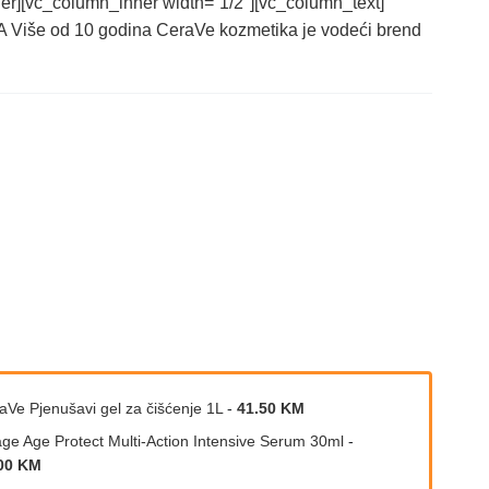
r][vc_column_inner width=”1/2″][vc_column_text]
e od 10 godina CeraVe kozmetika je vodeći brend
aVe Pjenušavi gel za čišćenje 1L
-
41.50 KM
age Age Protect Multi-Action Intensive Serum 30ml
-
00 KM