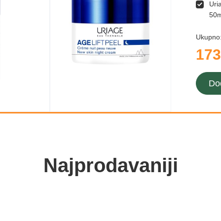
Uri
50m
Ukupno
173
Do
Najprodavaniji