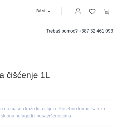
BAM
Moj nalog
Korpa
Lista zelja
Trebaš pomoć?
+387 32 461 093
a čišćenje 1L
u do masnu kožu lica i tijela. Posebno formulisan za
e sklona nelagodi i nesavršenostima.