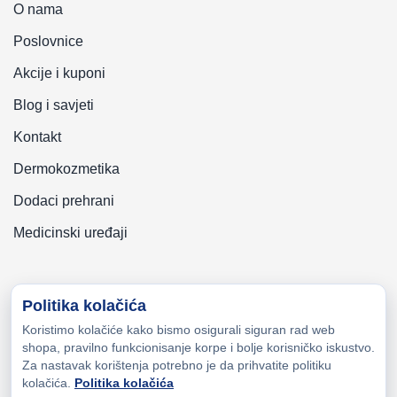
O nama
Poslovnice
Akcije i kuponi
Blog i savjeti
Kontakt
Dermokozmetika
Dodaci prehrani
Medicinski uređaji
Politika kolačića
Koristimo kolačiće kako bismo osigurali siguran rad web
Copyright © 2026 Zeni-Lijek Apoteka. Sva prava zadržana
shopa, pravilno funkcionisanje korpe i bolje korisničko iskustvo.
Za nastavak korištenja potrebno je da prihvatite politiku
kolačića.
Politika kolačića