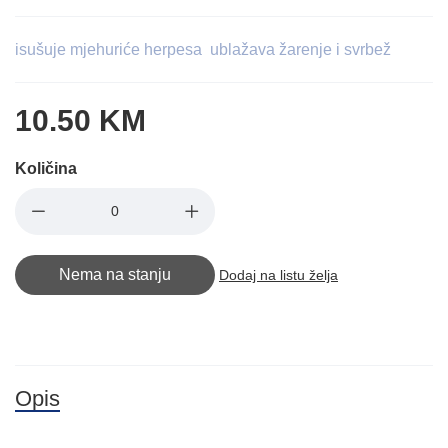
isušuje mjehuriće herpesa ublažava žarenje i svrbež
10.50 KM
Količina
Nema na stanju
Dodaj na listu želja
Opis