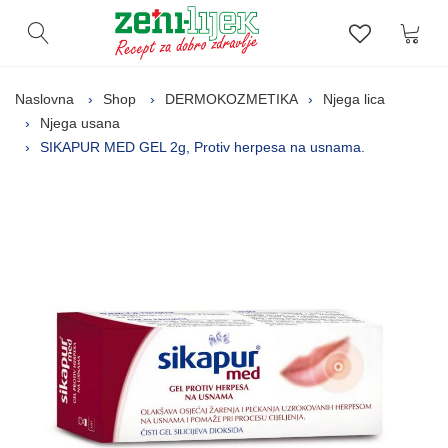
Kor
Otvori pretragu
Lista zelj
Naslovna
Shop
DERMOKOZMETIKA
Njega lica
Njega usana
SIKAPUR MED GEL 2g, Protiv herpesa na usnama.