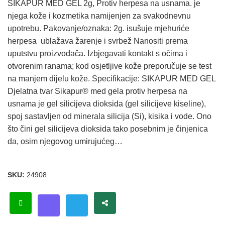
SIKAPUR MED GEL 2g, Protiv herpesa na usnama. je
njega kože i kozmetika namijenjen za svakodnevnu
upotrebu. Pakovanje/oznaka: 2g. isušuje mjehuriće
herpesa ublažava žarenje i svrbež Nanositi prema
uputstvu proizvođača. Izbjegavati kontakt s očima i
otvorenim ranama; kod osjetljive kože preporučuje se test
na manjem dijelu kože. Specifikacije: SIKAPUR MED GEL
Djelatna tvar Sikapur® med gela protiv herpesa na
usnama je gel silicijeva dioksida (gel silicijeve kiseline),
spoj sastavljen od minerala silicija (Si), kisika i vode. Ono
što čini gel silicijeva dioksida tako posebnim je činjenica
da, osim njegovog umirujućeg…
SKU:
24908