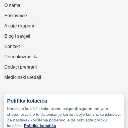
O nama
Poslovnice
Akcije i kuponi
Blog i savjeti
Kontakt
Dermokozmetika
Dodaci prehrani
Medicinski uređaji
Politika kolačića
Koristimo kolačiće kako bismo osigurali siguran rad web
Copyright © 2026 Zeni-Lijek Apoteka. Sva prava zadržana
shopa, pravilno funkcionisanje korpe i bolje korisničko iskustvo.
Za nastavak korištenja potrebno je da prihvatite politiku
kolačića.
Politika kolačića