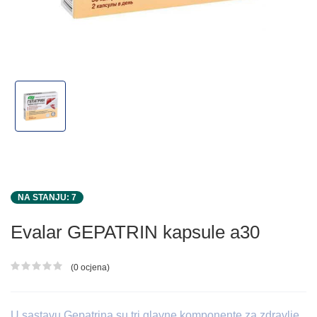
NA STANJU: 7
Evalar GEPATRIN kapsule a30
(0 ocjena)
Ocjena proizvoda
U sastavu Gepatrina su tri glavne komponente za zdravlje