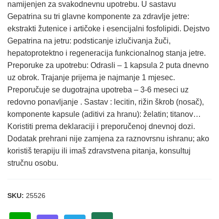
namijenjen za svakodnevnu upotrebu. U sastavu
Gepatrina su tri glavne komponente za zdravlje jetre:
ekstrakti žutenice i artičoke i esencijalni fosfolipidi. Dejstvo
Gepatrina na jetru: podsticanje izlučivanja žuči,
hepatoprotektno i regeneracija funkcionalnog stanja jetre.
Preporuke za upotrebu: Odrasli – 1 kapsula 2 puta dnevno
uz obrok. Trajanje prijema je najmanje 1 mjesec.
Preporučuje se dugotrajna upotreba – 3-6 meseci uz
redovno ponavljanje . Sastav : lecitin, rižin škrob (nosač),
komponente kapsule (aditivi za hranu): želatin; titanov…
Koristiti prema deklaraciji i preporučenoj dnevnoj dozi.
Dodatak prehrani nije zamjena za raznovrsnu ishranu; ako
koristiš terapiju ili imaš zdravstvena pitanja, konsultuj
stručnu osobu.
SKU:
25526