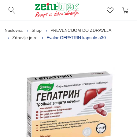
Kor
Otvori pretragu
Lista zelj
Naslovna
Shop
PREVENCIJOM DO ZDRAVLJA
Zdravlje jetre
Evalar GEPATRIN kapsule a30