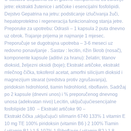
jetre: ekstrakti žutenice i artičoke i esencijalni fosfolipidi.
Dejstvo Gepatrina na jetru: podsticanje izlučivanja žuči,
hepatoprotektno i regeneracija funkcionalnog stanja jetre.
Preporuke za upotrebu: Odrasli – 1 kapsula 2 puta dnevno
uz obrok. Trajanje prijema je najmanje 1 mjesec.
Preporučuje se dugotrajna upotreba – 3-6 meseci uz
redovno ponavljanje . Sastav : lecitin, rižin škrob (nosač),
komponente kapsule (aditivi za hranu): želatin; titanov
dioksid, željezni oksidi (boje); Ekstrakt artičoke, ekstrakt
mlečnog čička, tokoferol acetat, amorfni silicijum dioksid i
magnezijum stearat (sredstva protiv zgrušavanja),
piridoksin hidrohlorid, tiamin hidrohlorid, riboflavin. Sadržaj
po 2 kapsule (dnevni unos) i % preporučenog dnevnog
unosa (adekvatan nivo) Lecitin, uključujućiesencijalne
fosfolipide 180 – Ekstrakt artičoke 90 –
Ekstrakt čička ,uključujući silimarin 6740 133% 1 vitamin E
10 mg TE 100% piridoksin (vitamin B6 ) 2 100% Tiamin
( vitamin B1 ) 1.5 107% 1 Riboflavin ( vitamin B2 ) 1.8