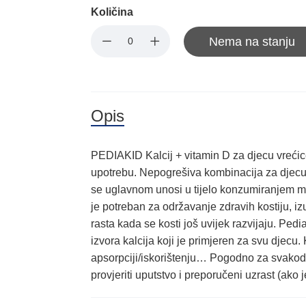
Količina
Nema na stanju
Opis
PEDIAKID Kalcij + vitamin D za djecu vreći
upotrebu. Nepogrešiva kombinacija za djecu –
se uglavnom unosi u tijelo konzumiranjem mli
je potreban za održavanje zdravih kostiju, i
rasta kada se kosti još uvijek razvijaju. Ped
izvora kalcija koji je primjeren za svu djecu
apsorpciji/iskorištenju… Pogodno za svakod
provjeriti uputstvo i preporučeni uzrast (ako 