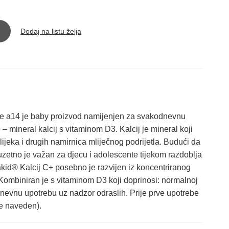
Dodaj na listu želja
ce a14 je baby proizvod namijenjen za svakodnevnu
 mineral kalcij s vitaminom D3. Kalcij je mineral koji
jeka i drugih namirnica mliječnog podrijetla. Budući da
zuzetno je važan za djecu i adolescente tijekom razdoblja
iakid® Kalcij C+ posebno je razvijen iz koncentriranog
. Kombiniran je s vitaminom D3 koji doprinosi: normalnoj
nevnu upotrebu uz nadzor odraslih. Prije prve upotrebe
je naveden).