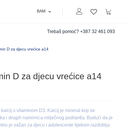
BAM
Moj nalog
Korpa
Lista zelja
Trebaš pomoć?
+387 32 461 093
min D za djecu vrećice a14
min D za djecu vrećice a14
alcij s vitaminom D3. Kalcij je mineral koji se
a i drugih namirnica mliječnog podrijetla. Budući da je
etno je važan za djecu i adolescente tijekom razdoblja