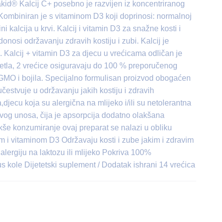
iakid® Kalcij C+ posebno je razvijen iz koncentriranog
. Kombiniran je s vitaminom D3 koji doprinosi: normalnoj
ni kalcija u krvi. Kalcij i vitamin D3 za snažne kosti i
nosi održavanju zdravih kostiju i zubi. Kalcij je
. Kalcij + vitamin D3 za djecu u vrećicama odličan je
ijetla, 2 vrećice osiguravaju do 100 % preporučenog
GMO i bojila. Specijalno formulisan proizvod obogaćen
čestvuje u održavanju jakih kostiju i zdravih
jecu koja su alergična na mlijeko i/ili su netolerantna
og unosa, čija je apsorpcija dodatno olakšana
še konzumiranje ovaj preparat se nalazi u obliku
m i vitaminom D3 Održavaju kosti i zube jakim i zdravim
ergiju na laktozu ili mlijeko Pokriva 100%
kole Dijetetski suplement / Dodatak ishrani 14 vrećica