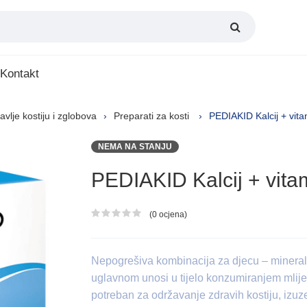
Kontakt
avlje kostiju i zglobova
Preparati za kosti
PEDIAKID Kalcij + vita
NEMA NA STANJU
PEDIAKID Kalcij + vita
(0 ocjena)
Ocjena proizvoda
Nepogrešiva kombinacija za djecu – mineral k
uglavnom unosi u tijelo konzumiranjem mlijek
potreban za održavanje zdravih kostiju, izuz