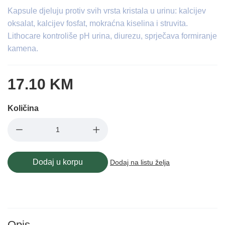
Kapsule djeluju protiv svih vrsta kristala u urinu: kalcijev
oksalat, kalcijev fosfat, mokraćna kiselina i struvita.
Lithocare kontroliše pH urina, diurezu, sprječava formiranje
kamena.
17.10 KM
Količina
Dodaj u korpu
Dodaj na listu želja
Opis