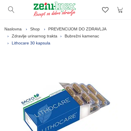
Kor
Otvori pretragu
Lista zelj
Naslovna
Shop
PREVENCIJOM DO ZDRAVLJA
Zdravlje urinarnog trakta
Bubrežni kamenac
Lithocare 30 kapsula