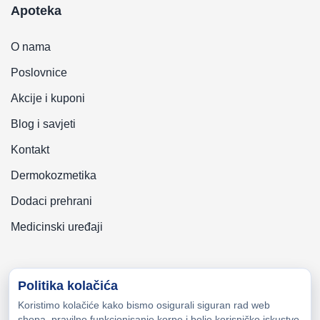
Apoteka
O nama
Poslovnice
Akcije i kuponi
Blog i savjeti
Kontakt
Dermokozmetika
Dodaci prehrani
Medicinski uređaji
Politika kolačića
Koristimo kolačiće kako bismo osigurali siguran rad web
Copyright © 2026 Zeni-Lijek Apoteka. Sva prava zadržana
shopa, pravilno funkcionisanje korpe i bolje korisničko iskustvo.