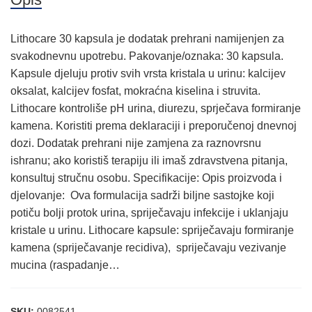
Lithocare 30 kapsula je dodatak prehrani namijenjen za
svakodnevnu upotrebu. Pakovanje/oznaka: 30 kapsula.
Kapsule djeluju protiv svih vrsta kristala u urinu: kalcijev
oksalat, kalcijev fosfat, mokraćna kiselina i struvita.
Lithocare kontroliše pH urina, diurezu, sprječava formiranje
kamena. Koristiti prema deklaraciji i preporučenoj dnevnoj
dozi. Dodatak prehrani nije zamjena za raznovrsnu
ishranu; ako koristiš terapiju ili imaš zdravstvena pitanja,
konsultuj stručnu osobu. Specifikacije: Opis proizvoda i
djelovanje: Ova formulacija sadrži biljne sastojke koji
potiču bolji protok urina, spriječavaju infekcije i uklanjaju
kristale u urinu. Lithocare kapsule: spriječavaju formiranje
kamena (spriječavanje recidiva), spriječavaju vezivanje
mucina (raspadanje…
SKU:
0082541