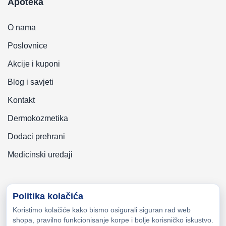
Apoteka
O nama
Poslovnice
Akcije i kuponi
Blog i savjeti
Kontakt
Dermokozmetika
Dodaci prehrani
Medicinski uređaji
Politika kolačića
Koristimo kolačiće kako bismo osigurali siguran rad web
Copyright © 2026 Zeni-Lijek Apoteka. Sva prava zadržana
shopa, pravilno funkcionisanje korpe i bolje korisničko iskustvo.