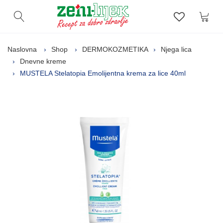
Kor
Otvori pretragu
Lista zelj
Naslovna
Shop
DERMOKOZMETIKA
Njega lica
Dnevne kreme
MUSTELA Stelatopia Emolijentna krema za lice 40ml