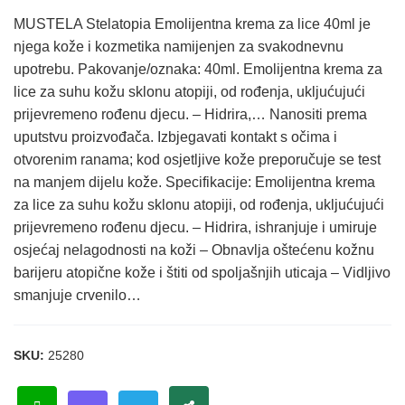
MUSTELA Stelatopia Emolijentna krema za lice 40ml je
njega kože i kozmetika namijenjen za svakodnevnu
upotrebu. Pakovanje/oznaka: 40ml. Emolijentna krema za
lice za suhu kožu sklonu atopiji, od rođenja, ukljućujući
prijevremeno rođenu djecu. – Hidrira,… Nanositi prema
uputstvu proizvođača. Izbjegavati kontakt s očima i
otvorenim ranama; kod osjetljive kože preporučuje se test
na manjem dijelu kože. Specifikacije: Emolijentna krema
za lice za suhu kožu sklonu atopiji, od rođenja, ukljućujući
prijevremeno rođenu djecu. – Hidrira, ishranjuje i umiruje
osjećaj nelagodnosti na koži – Obnavlja oštećenu kožnu
barijeru atopične kože i štiti od spoljašnjih uticaja – Vidljivo
smanjuje crvenilo…
SKU:
25280