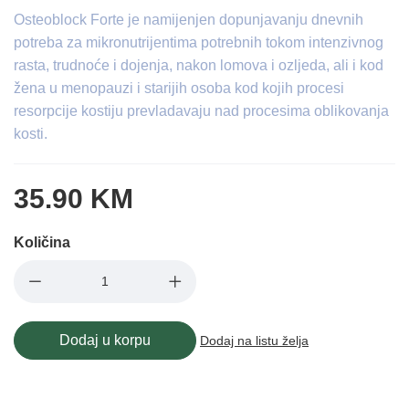
Osteoblock Forte je namijenjen dopunjavanju dnevnih
potreba za mikronutrijentima potrebnih tokom intenzivnog
rasta, trudnoće i dojenja, nakon lomova i ozljeda, ali i kod
žena u menopauzi i starijih osoba kod kojih procesi
resorpcije kostiju prevladavaju nad procesima oblikovanja
kosti.
35.90 KM
Količina
Dodaj u korpu
Dodaj na listu želja