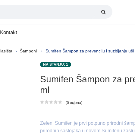
Kontakt
lasišta
Šamponi
Sumifen Šampon za prevenciju i suzbijanje uši
NA STANJU: 1
Sumifen Šampon za prev
ml
(0 ocjena)
Ocjena proizvoda
Zeleni Sumifen je prvi potpuno prirodni šampo
prirodnih sastojaka u novom Sumifenu zasluž