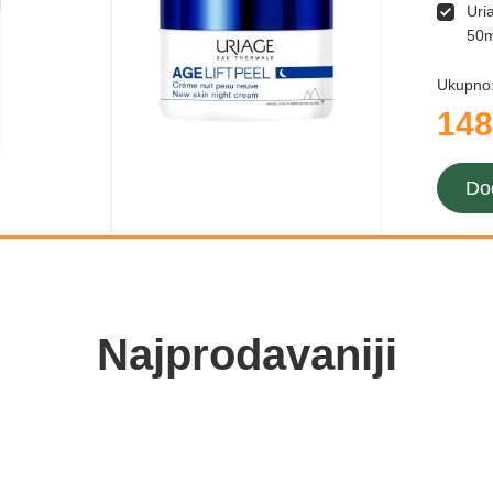
Uri
50m
Ukupno
148
Do
Najprodavaniji