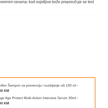
tvorenim ranama; kod osjetljive kože preporučuje se test
ifen Šampon za prevenciju i suzbijanje uši 150 ml
-
00 KM
age Age Protect Multi-Action Intensive Serum 30ml
-
00 KM