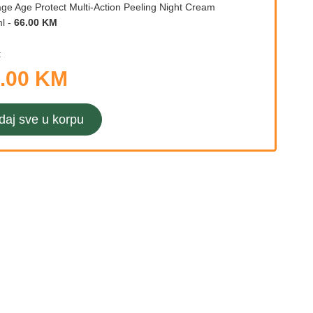
age Age Protect Multi-Action Peeling Night Cream
l
-
66.00 KM
:
.00 KM
daj sve u korpu