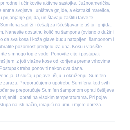
% prirodne i učinkovite aktivne sastojke. Južnoamerička
entna svojstva i uništava gnjide, a ekstrakti marelice,
prijanjanje gnjida, uništavaju zaštitu larve te
Sumifena sadrži i češalj za iščešljavanje ušiju i gnjida.
. Nanesite dostatnu količinu šampona (ovisno o dužini
 tako da sva kosa i koža glave budu natopljeni šamponom i
bratite pozornost predjelu iza uha. Kosu i vlasište
sperite s mnogo tople vode. Ponovite cijeli postupak
 češljem iz još vlažne kose od korijena prema vrhovima
e. Postupak treba ponoviti nakon dva dana.
vencija: U slučaju pojave ušiju u okruženju, Sumifen
je zarazu. Preporučujemo upotrebu Sumifena kod svih
Također se preporučuje Sumifen šamponom oprati češljeve
zamijeniti i oprati na visokim temperaturama. Pri pojavi
tupa na isti način, imajući na umu i mjere opreza.