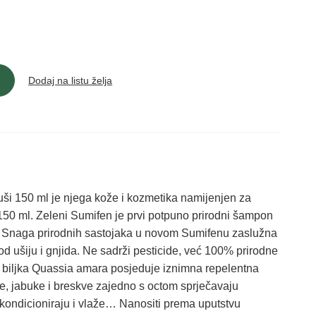
Dodaj na listu želja
ši 150 ml je njega kože i kozmetika namijenjen za
0 ml. Zeleni Sumifen je prvi potpuno prirodni šampon
ivno. Snaga prirodnih sastojaka u novom Sumifenu zaslužna
 od ušiju i gnjida. Ne sadrži pesticide, već 100% prirodne
a biljka Quassia amara posjeduje iznimna repelentna
ice, jabuke i breskve zajedno s octom sprječavaju
te kondicioniraju i vlaže… Nanositi prema uputstvu