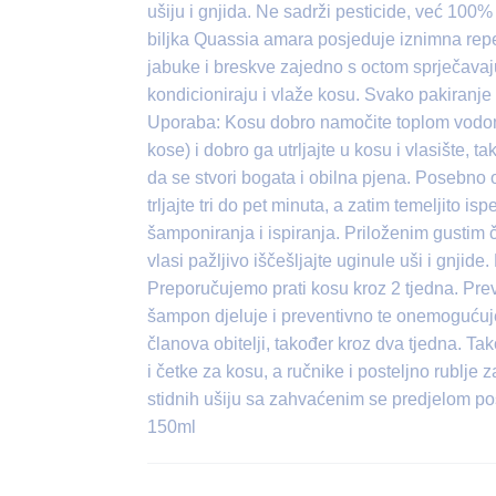
ušiju i gnjida. Ne sadrži pesticide, već 100
biljka Quassia amara posjeduje iznimna repel
jabuke i breskve zajedno s octom sprječavaju 
kondicioniraju i vlaže kosu. Svako pakiranje 
Uporaba: Kosu dobro namočite toplom vodom
kose) i dobro ga utrljajte u kosu i vlasište,
da se stvori bogata i obilna pjena. Posebno o
trljajte tri do pet minuta, a zatim temeljito i
šamponiranja i ispiranja. Priloženim gustim
vlasi pažljivo iščešljajte uginule uši i gnjid
Preporučujemo prati kosu kroz 2 tjedna. Pre
šampon djeluje i preventivno te onemoguću
članova obitelji, također kroz dva tjedna. 
i četke za kosu, a ručnike i posteljno rublje 
stidnih ušiju sa zahvaćenim se predjelom pos
150ml