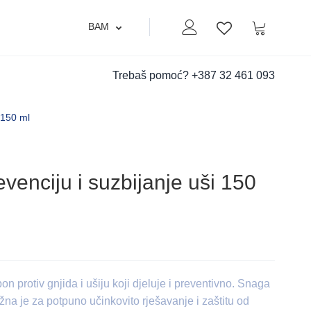
BAM
Moj nalog
Korpa
Lista zelja
Trebaš pomoć?
+387 32 461 093
 150 ml
enciju i suzbijanje uši 150
n protiv gnjida i ušiju koji djeluje i preventivno. Snaga
na je za potpuno učinkovito rješavanje i zaštitu od