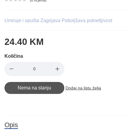
(0 ocjena)
Ocjena proizvoda
Umiruje i opušta Zagrijava Poboljšava pokretljivost
24.40 KM
Količina
Nema na stanju
Dodaj na listu želja
Opis