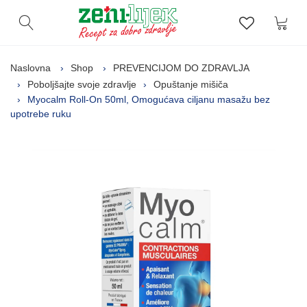
Kor
Otvori pretragu
Lista zelj
Naslovna
Shop
PREVENCIJOM DO ZDRAVLJA
Poboljšajte svoje zdravlje
Opuštanje mišiča
Myocalm Roll-On 50ml, Omogućava ciljanu masažu bez
upotrebe ruku