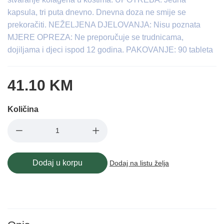
kapsula, tri puta dnevno. Dnevna doza ne smije se
prekoračiti. NEŽELJENA DJELOVANJA: Nisu poznata
MJERE OPREZA: Ne preporučuje se trudnicama,
dojiljama i djeci ispod 12 godina. PAKOVANJE: 90 tableta
41.10 KM
Količina
Dodaj u korpu
Dodaj na listu želja