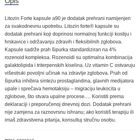
Opis
Litozin Forte kapsule a90 je dodatak prehrani namijenjen
za svakodnevnu upotrebu. Litozin forte® kapsule su
dodatak prehrani koji doprinosi normalnoj funkciji kostiju i
hrskavice i održavanju zdravih i fleksibilnih zglobova.
Kapsule sadrže prah šipurka standardiziran na 4%
rozenoid kompleksa. Rozenoidi su optimalna kombinacija
galaktolipida i triterpenskih kiselina. Uz vitamin C ostvaruju
višestruki povoljni učinak na zdravlje zglobova. Prah od
šipurka inhibira sintezu prostaglandina, glavnih medijatora
upale i sprečava hemotaksiju – migraciju leukocita u
zglobove, što stvara upalne procese.… Koristiti prema
deklaraciji i preporučenoj dnevnoj dozi. Dodatak prehrani
nije zamjena za raznovrsnu ishranu; ako koristiš terapiju ili
imaš zdravstvena pitanja, konsultuj stručnu osobu.