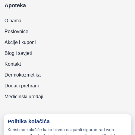
Apoteka
O nama
Poslovnice
Akcije i kuponi
Blog i savjeti
Kontakt
Dermokozmetika
Dodaci prehrani
Medicinski uređaji
Politika kolačića
Koristimo kolačiće kako bismo osigurali siguran rad web
Copyright © 2026 Zeni-Lijek Apoteka. Sva prava zadržana