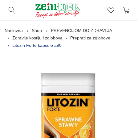
Kor
Otvori pretragu
Lista zelj
Naslovna
Shop
PREVENCIJOM DO ZDRAVLJA
Zdravlje kostiju i zglobova
Preprati za zglobove
Litozin Forte kapsule a90