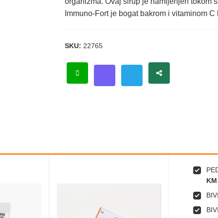
organizma. Ovaj sirup je namijenjen tokom
Immuno-Fort je bogat bakrom i vitaminom C ko
SKU:
22765
PED
KM
BIV
BIV