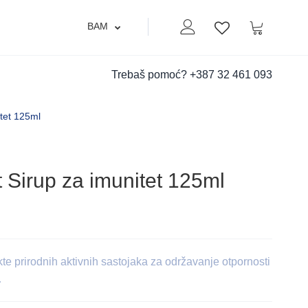
BAM
Moj nalog
Korpa
Lista zelja
Trebaš pomoć?
+387 32 461 093
tet 125ml
Sirup za imunitet 125ml
 prirodnih aktivnih sastojaka za održavanje otpornosti
…