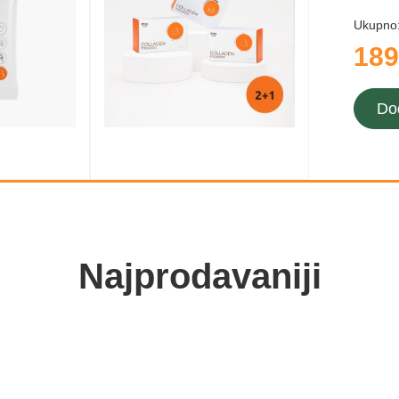
Ukupno
189
Do
Najprodavaniji