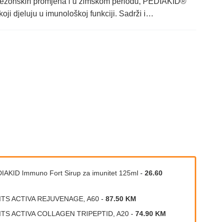
 sezonskih promjena i u zimskom periodu, PEDIAKID®
ji djeluju u imunološkoj funkciji. Sadrži i…
IAKID Immuno Fort Sirup za imunitet 125ml
-
26.60
ITS ACTIVA REJUVENAGE, A60
-
87.50 KM
ITS ACTIVA COLLAGEN TRIPEPTID, A20
-
74.90 KM