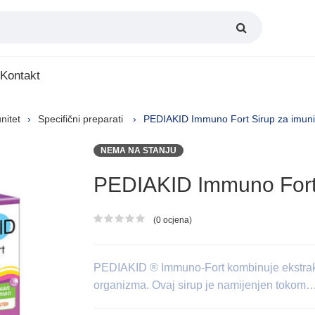
Kontakt
nitet
Specifični preparati
PEDIAKID Immuno Fort Sirup za imuni
NEMA NA STANJU
PEDIAKID Immuno Fort 
(0 ocjena)
Ocjena proizvoda
PEDIAKID ® Immuno-Fort kombinuje ekstrakte
organizma. Ovaj sirup je namijenjen tokom