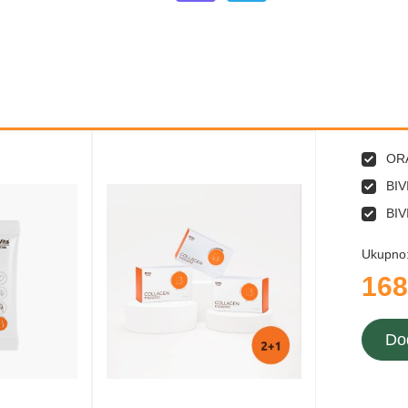
ORA
BIV
BIV
Ukupno
168
Do