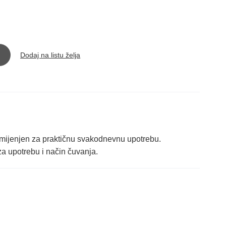
Dodaj na listu želja
ijenjen za praktičnu svakodnevnu upotrebu.
za upotrebu i način čuvanja.