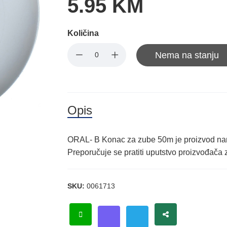
5.95 KM
Količina
Nema na stanju
Opis
ORAL- B Konac za zube 50m je proizvod nam
Preporučuje se pratiti uputstvo proizvođača 
SKU:
0061713