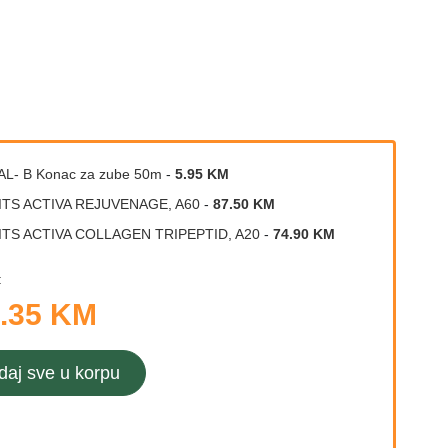
L- B Konac za zube 50m
-
5.95 KM
ITS ACTIVA REJUVENAGE, A60
-
87.50 KM
ITS ACTIVA COLLAGEN TRIPEPTID, A20
-
74.90 KM
:
.35 KM
daj sve u korpu