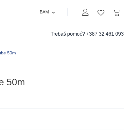
BAM
Moj nalog
Korpa
Lista zelja
Trebaš pomoć?
+387 32 461 093
ube 50m
be 50m