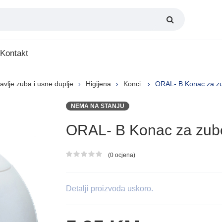
Kontakt
avlje zuba i usne duplje
Higijena
Konci
ORAL- B Konac za z
NEMA NA STANJU
ORAL- B Konac za zu
(0 ocjena)
Ocjena proizvoda
Detalji proizvoda uskoro.