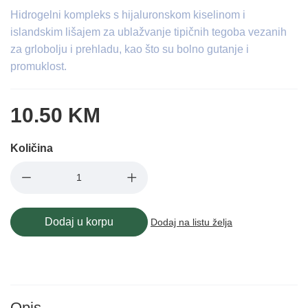
Hidrogelni kompleks s hijaluronskom kiselinom i
islandskim lišajem za ublažvanje tipičnih tegoba vezanih
za grlobolju i prehladu, kao što su bolno gutanje i
promuklost.
10.50 KM
Količina
Dodaj u korpu
Dodaj na listu želja
Opis