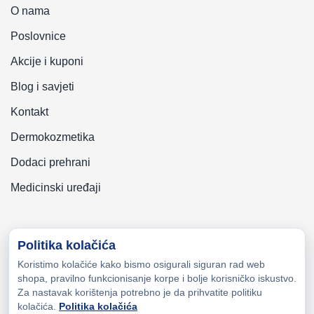
O nama
Poslovnice
Akcije i kuponi
Blog i savjeti
Kontakt
Dermokozmetika
Dodaci prehrani
Medicinski uređaji
Politika kolačića
Koristimo kolačiće kako bismo osigurali siguran rad web
Copyright © 2026 Zeni-Lijek Apoteka. Sva prava zadržana
shopa, pravilno funkcionisanje korpe i bolje korisničko iskustvo.
Za nastavak korištenja potrebno je da prihvatite politiku
kolačića.
Politika kolačića