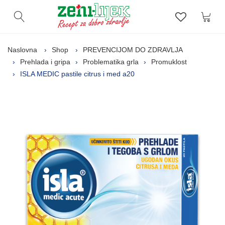
Kor
Otvori pretragu
Lista zelj
Naslovna
Shop
PREVENCIJOM DO ZDRAVLJA
Prehlada i gripa
Problematika grla
Promuklost
ISLA MEDIC pastile citrus i med a20