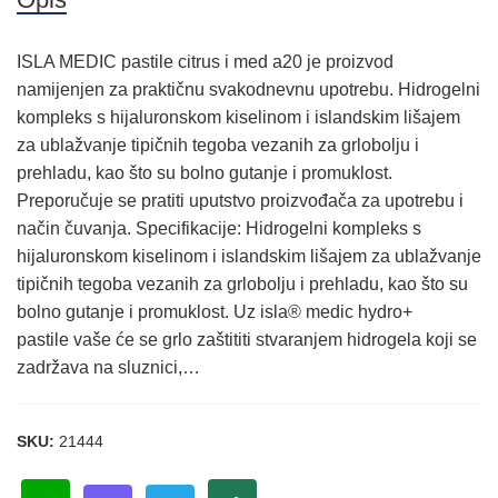
ISLA MEDIC pastile citrus i med a20 je proizvod
namijenjen za praktičnu svakodnevnu upotrebu. Hidrogelni
kompleks s hijaluronskom kiselinom i islandskim lišajem
za ublažvanje tipičnih tegoba vezanih za grlobolju i
prehladu, kao što su bolno gutanje i promuklost.
Preporučuje se pratiti uputstvo proizvođača za upotrebu i
način čuvanja. Specifikacije: Hidrogelni kompleks s
hijaluronskom kiselinom i islandskim lišajem za ublažvanje
tipičnih tegoba vezanih za grlobolju i prehladu, kao što su
bolno gutanje i promuklost. Uz isla® medic hydro+
pastile vaše će se grlo zaštititi stvaranjem hidrogela koji se
zadržava na sluznici,…
SKU:
21444