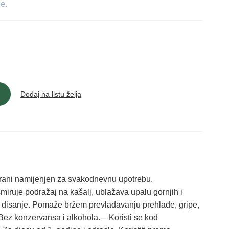
le.
Dodaj na listu želja
hrani namijenjen za svakodnevnu upotrebu.
iruje podražaj na kašalj, ublažava upalu gornjih i
e disanje. Pomaže bržem prevladavanju prehlade, gripe,
 – Bez konzervansa i alkohola. – Koristi se kod