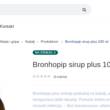
Kontakt
hlada i gripa
Kašalj
Produktivni
Bronhopip sirup plus 100 ml
NA STANJU: 3
Bronhopip sirup plus 1
(0 ocjena)
Ocjena proizvoda
Bronhopip plus smiruje podražaj na kašalj, u
omogućava lakše disanje. Pomaže bržem prevl
virusnih infekcija. – Bez konzervansa i alkoh