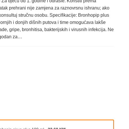
 Za djecu od 1. godine i odrasle. Koristiti prema
datak prehrani nije zamjena za raznovrsnu ishranu; ako
, konsultuj stručnu osobu. Specifikacije: Bronhopip plus
ornjih i donjih dišnih putova i time omogućava lakše
 gripe, bronhitisa, bakterijskih i virusnih infekcija. Ne
pogodan za…