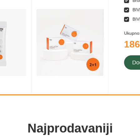
Bro
BIV
BIV
Ukupno
186
Do
Najprodavaniji