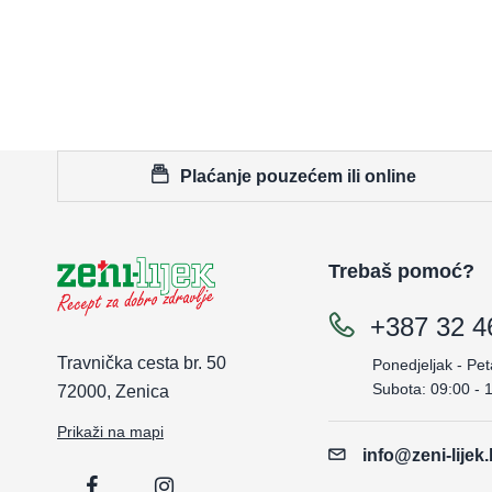
Plaćanje pouzećem ili online
Trebaš pomoć?
+387 32 4
Travnička cesta br. 50
Ponedjeljak - Pet
Subota: 09:00 - 
72000, Zenica
Prikaži na mapi
info@zeni-lijek