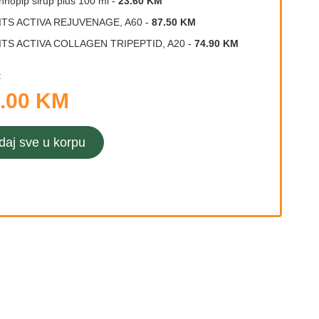
nhopip sirup plus 100 ml
-
23.60 KM
ITS ACTIVA REJUVENAGE, A60
-
87.50 KM
ITS ACTIVA COLLAGEN TRIPEPTID, A20
-
74.90 KM
:
.00 KM
daj sve u korpu