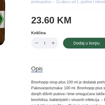
protuupalno. – Za djecu od 1. godine i odras
23.60 KM
Količina
Dodaj u korpu
Opis
Bronhopip sirup plus 100 ml je dodatak pre
Pakovanje/oznaka: 100 ml. Bronhopip plus sm
donjih dišnih putova i time omogućava lakš
bronhitisa, bakterijskih i virusnih infekcija.