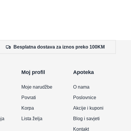
Besplatna dostava za iznos preko 100KM
Moj profil
Apoteka
Moje narudžbe
O nama
Povrati
Poslovnice
Korpa
Akcije i kuponi
nja
Lista želja
Blog i savjeti
Kontakt