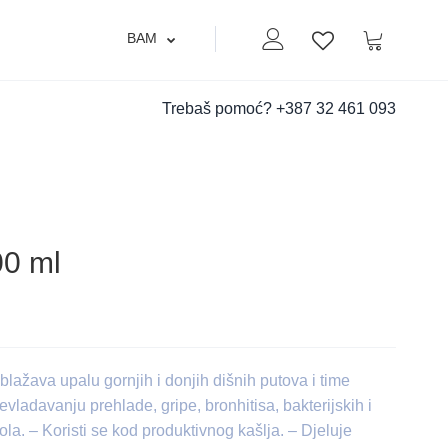
BAM
Moj nalog
Korpa
Lista zelja
Trebaš pomoć?
+387 32 461 093
00 ml
blažava upalu gornjih i donjih dišnih putova i time
adavanju prehlade, gripe, bronhitisa, bakterijskih i
ola. – Koristi se kod produktivnog kašlja. – Djeluje