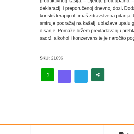
produktivnog kašlja. – Djeluje protuupalno. –
deklaraciji i preporučenoj dnevnoj dozi. Do
koristiš terapiju ili imaš zdravstvena pitanja
smiruje podražaj na kašalj, ublažava upalu g
disanje. Pomaže bržem prevladavanju prehlade,
sadrži alkohol i konzervans te je naročito 
SKU:
21696