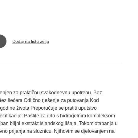
Dodaj na listu želja
ijenjen za praktičnu svakodnevnu upotrebu. Bez
Bez šećera Odlično rješenje za putovanja Kod
odine života Preporučuje se pratiti uputstvo
ecifikacije: Pastile za grlo s hidrogelnim kompleksom
eban biljni ekstrakt islandskog lišaja. Tokom otapanja u
zivno prijanja na sluznicu. Njihovim se djelovanjem na