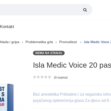
Kontakt
hlada i gripa
Problematika grla
Promuklost
Isla Medic Voice 
NEMA NA STANJU
Isla Medic Voice 20 pas
(0 ocjena)
Ocjena proizvoda
Bez anestetika Prikladno i za vegansku ish
pojačanog opterećenja glasa Za djecu od 6. 