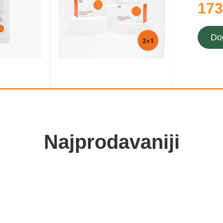
173
Do
Najprodavaniji