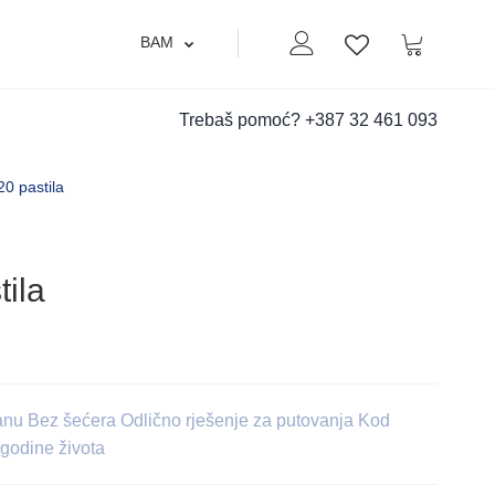
BAM
Moj nalog
Korpa
Lista zelja
Trebaš pomoć?
+387 32 461 093
20 pastila
tila
ranu Bez šećera Odlično rješenje za putovanja Kod
godine života