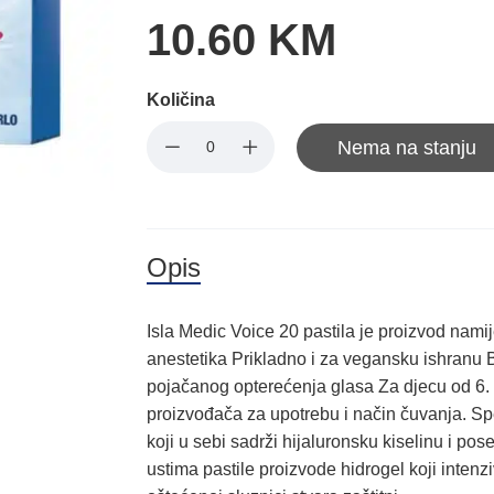
10.60 KM
Količina
Nema na stanju
Opis
Isla Medic Voice 20 pastila je proizvod nam
anestetika Prikladno i za vegansku ishranu 
pojačanog opterećenja glasa Za djecu od 6. g
proizvođača za upotrebu i način čuvanja. Sp
koji u sebi sadrži hijaluronsku kiselinu i pos
ustima pastile proizvode hidrogel koji inten