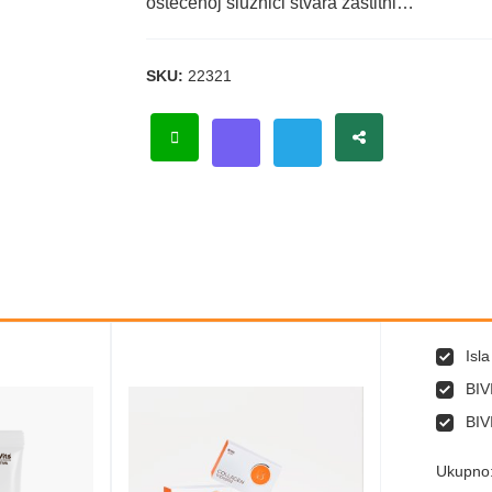
oštećenoj sluznici stvara zaštitni…
SKU:
22321
Isl
BIV
BIV
Ukupno