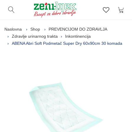
Kor
Otvori pretragu
Lista zelj
Naslovna
Shop
PREVENCIJOM DO ZDRAVLJA
Zdravlje urinarnog trakta
Inkontinencija
ABENA Abri Soft Podmetač Super Dry 60x90cm 30 komada