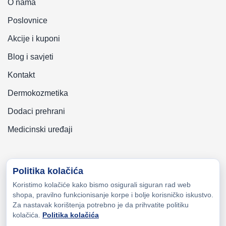
O nama
Poslovnice
Akcije i kuponi
Blog i savjeti
Kontakt
Dermokozmetika
Dodaci prehrani
Medicinski uređaji
Politika kolačića
Koristimo kolačiće kako bismo osigurali siguran rad web
Copyright © 2026 Zeni-Lijek Apoteka. Sva prava zadržana
shopa, pravilno funkcionisanje korpe i bolje korisničko iskustvo.
Za nastavak korištenja potrebno je da prihvatite politiku
kolačića.
Politika kolačića