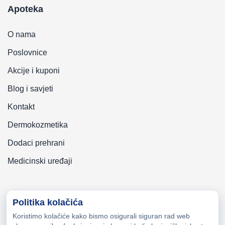
Apoteka
O nama
Poslovnice
Akcije i kuponi
Blog i savjeti
Kontakt
Dermokozmetika
Dodaci prehrani
Medicinski uređaji
Politika kolačića
Koristimo kolačiće kako bismo osigurali siguran rad web
Copyright © 2026 Zeni-Lijek Apoteka. Sva prava zadržana