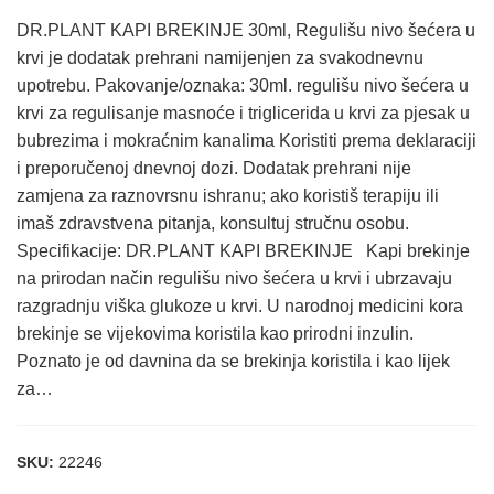
DR.PLANT KAPI BREKINJE 30ml, Regulišu nivo šećera u
krvi je dodatak prehrani namijenjen za svakodnevnu
upotrebu. Pakovanje/oznaka: 30ml. regulišu nivo šećera u
krvi za regulisanje masnoće i triglicerida u krvi za pjesak u
bubrezima i mokraćnim kanalima Koristiti prema deklaraciji
i preporučenoj dnevnoj dozi. Dodatak prehrani nije
zamjena za raznovrsnu ishranu; ako koristiš terapiju ili
imaš zdravstvena pitanja, konsultuj stručnu osobu.
Specifikacije: DR.PLANT KAPI BREKINJE Kapi brekinje
na prirodan način regulišu nivo šećera u krvi i ubrzavaju
razgradnju viška glukoze u krvi. U narodnoj medicini kora
brekinje se vijekovima koristila kao prirodni inzulin.
Poznato je od davnina da se brekinja koristila i kao lijek
za…
SKU:
22246