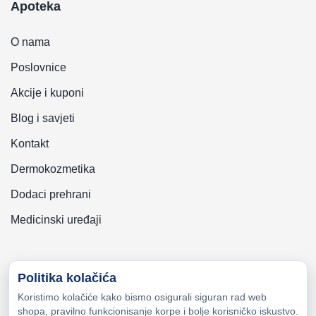
Apoteka
O nama
Poslovnice
Akcije i kuponi
Blog i savjeti
Kontakt
Dermokozmetika
Dodaci prehrani
Medicinski uređaji
Politika kolačića
Koristimo kolačiće kako bismo osigurali siguran rad web
Copyright © 2026 Zeni-Lijek Apoteka. Sva prava zadržana
shopa, pravilno funkcionisanje korpe i bolje korisničko iskustvo.