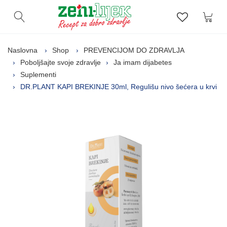
Kor
Otvori pretragu
Lista zelj
Naslovna
Shop
PREVENCIJOM DO ZDRAVLJA
Poboljšajte svoje zdravlje
Ja imam dijabetes
Suplementi
DR.PLANT KAPI BREKINJE 30ml, Regulišu nivo šećera u krvi