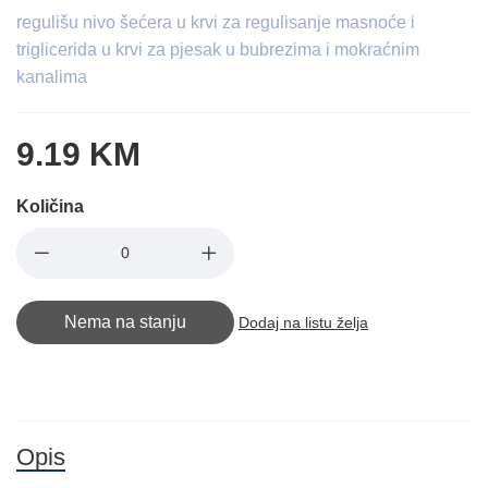
regulišu nivo šećera u krvi za regulisanje masnoće i
triglicerida u krvi za pjesak u bubrezima i mokraćnim
kanalima
9.19 KM
Količina
Nema na stanju
Dodaj na listu želja
Opis