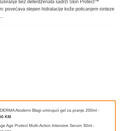
 tuširanje bez deterdženata sadrži Skin Protect™
m: povećava stepen hidratacije kože poticanjem sinteze
u…
DERMA Atoderm Blagi umirujući gel za pranje 200ml
-
50 KM
age Age Protect Multi-Action Intensive Serum 30ml
-