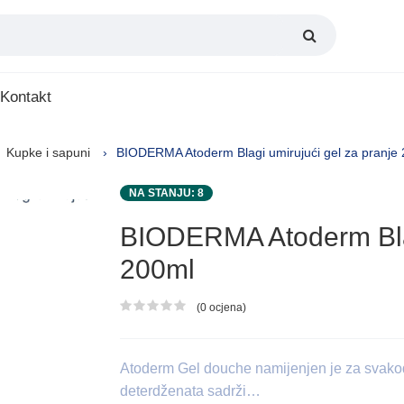
Kontakt
Kupke i sapuni
BIODERMA Atoderm Blagi umirujući gel za pranje
NA STANJU: 8
BIODERMA Atoderm Blag
200ml
(0 ocjena)
Ocjena proizvoda
Atoderm Gel douche namijenjen je za svakodn
deterdženata sadrži…