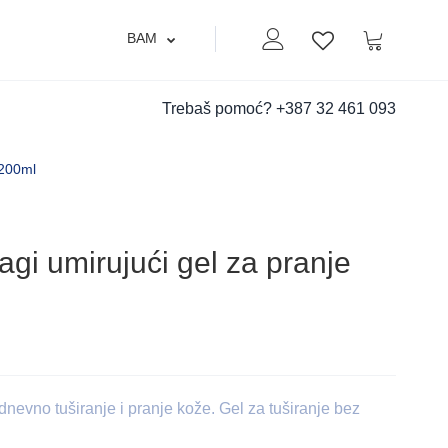
BAM
Moj nalog
Korpa
Lista zelja
Trebaš pomoć?
+387 32 461 093
 200ml
i umirujući gel za pranje
evno tuširanje i pranje kože. Gel za tuširanje bez