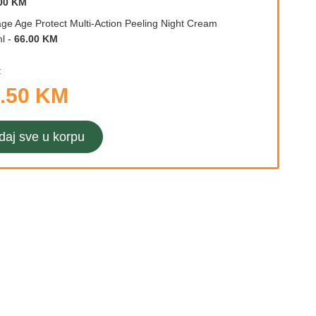
00 KM
age Age Protect Multi-Action Peeling Night Cream
l
-
66.00 KM
:
.50 KM
daj sve u korpu