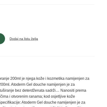
Dodaj na listu želja
anje 200ml je njega kože i kozmetika namijenjen za
00ml. Atoderm Gel douche namijenjen je za
 tuširanje bez deterdženata sadrži… Nanositi prema
očima i otvorenim ranama; kod osjetljive kože
Specifikacije: Atoderm Gel douche namijenjen je za