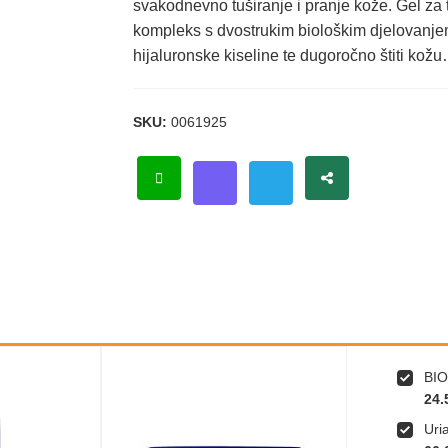
svakodnevno tuširanje i pranje kože. Gel za
kompleks s dvostrukim biološkim djelovanje
hijaluronske kiseline te dugoročno štiti kož
SKU:
0061925
BIO
24.
Uri