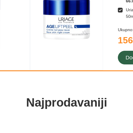
66.
Uri
50m
Ukupno
156
Do
Najprodavaniji