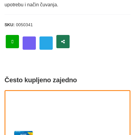
upotrebu i način čuvanja.
SKU:
0050341
Često kupljeno zajedno