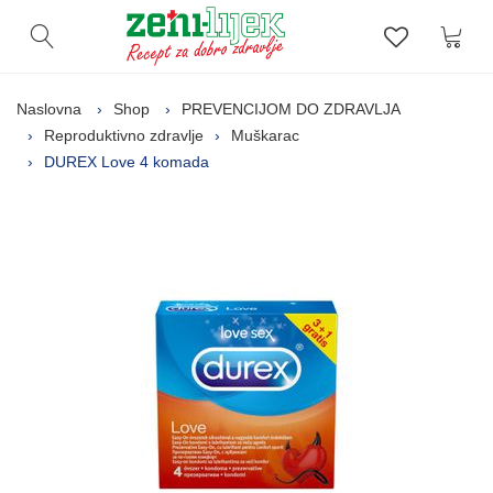
Kor
Otvori pretragu
Lista zelj
Naslovna
Shop
PREVENCIJOM DO ZDRAVLJA
Reproduktivno zdravlje
Muškarac
DUREX Love 4 komada