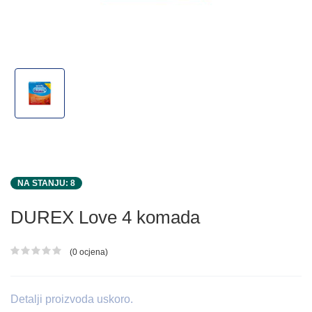
NA STANJU: 8
DUREX Love 4 komada
(0 ocjena)
Ocjena proizvoda
Detalji proizvoda uskoro.