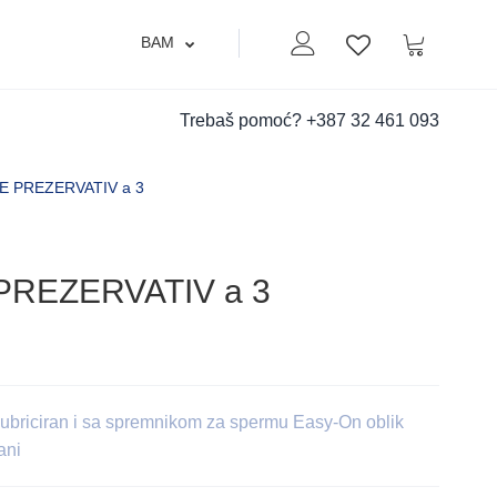
BAM
Moj nalog
Korpa
Lista zelja
Trebaš pomoć?
+387 32 461 093
E PREZERVATIV a 3
REZERVATIV a 3
lubriciran i sa spremnikom za spermu Easy-On oblik
ani