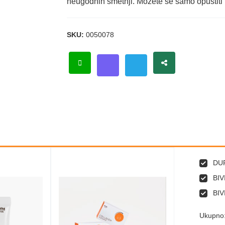
neugodnih smetnji. Možete se samo opustiti i
SKU:
0050078
DU
BIV
BIV
Ukupno