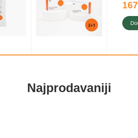
167
Do
Najprodavaniji