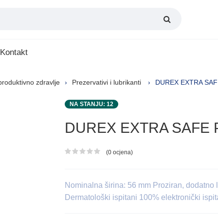
Kontakt
roduktivno zdravlje
Prezervativi i lubrikanti
DUREX EXTRA SAF
NA STANJU: 12
DUREX EXTRA SAFE P
(0 ocjena)
Ocjena proizvoda
Nominalna širina: 56 mm Proziran, dodatno 
Dermatološki ispitani 100% elektronički ispit