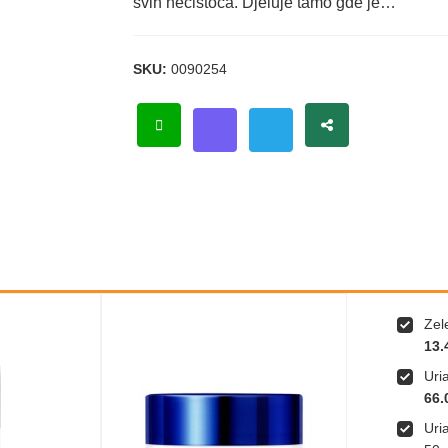
svih nečistoća. Djeluje tamo gde je…
SKU:
0090254
Zel
13.
Uri
66.
Uri