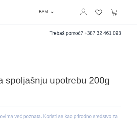
BAM
Moj nalog
Korpa
Lista zelja
Trebaš pomoć?
+387 32 461 093
za spoljašnju upotrebu 200g
ekovima već poznata. Koristi se kao prirodno sredstvo za