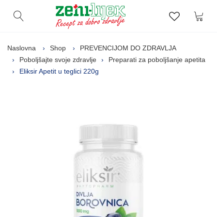
Kor
Otvori pretragu
Lista zelj
Naslovna
Shop
PREVENCIJOM DO ZDRAVLJA
Poboljšajte svoje zdravlje
Preparati za poboljšanje apetita
Eliksir Apetit u teglici 220g