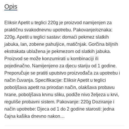
Opis
Eliksir Apetit u teglici 220g je proizvod namijenjen za
praktičnu svakodnevnu upotrebu. Pakovanje/oznaka:
220g. Apetit u teglici sastav: domaći pekmez slatkih
jabuka, lan, zobene pahuljice, matičnjak. Gorčina biljnih
ekstrakata ublažena je pekmezom od slatkih jabuka.
Proizvod se može konzumirati u kombinaciji ili
pojedinačno. Namijenjeno za djecu stariju od 1 godine.
Preporučuje se pratiti uputstvo proizvođača za upotrebu i
način čuvanja. Specifikacije: Eliksir Apetit u teglici
poboljšava apetit na prirodan način, olakšava probavu
hrane, poboljšava krvnu sliku, podiže nivo željeza u krvi,
reguliše probavni sistem. Pakovanje: 220g Doziranje i
način upotrebe: Djeca od 1 do 2 godine starosti: jedna
čajna kašika dnevno nakon…