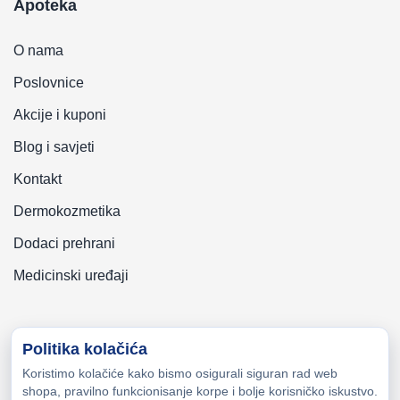
Apoteka
O nama
Poslovnice
Akcije i kuponi
Blog i savjeti
Kontakt
Dermokozmetika
Dodaci prehrani
Medicinski uređaji
Politika kolačića
Koristimo kolačiće kako bismo osigurali siguran rad web
Copyright © 2026 Zeni-Lijek Apoteka. Sva prava zadržana
shopa, pravilno funkcionisanje korpe i bolje korisničko iskustvo.