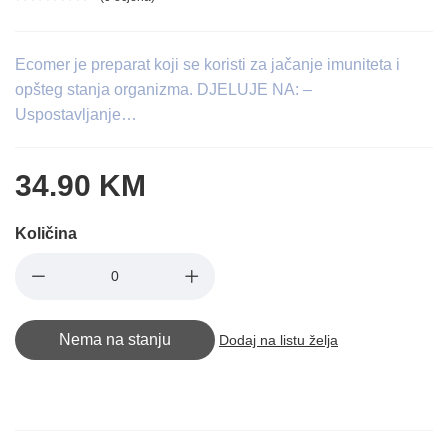
Ocjena proizvoda
Ecomer je preparat koji se koristi za jačanje imuniteta i
opšteg stanja organizma. DJELUJE NA: –
Uspostavljanje…
34.90 KM
Količina
Nema na stanju
Dodaj na listu želja