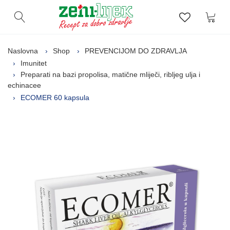
Kor
Otvori pretragu
Lista zelj
Naslovna
Shop
PREVENCIJOM DO ZDRAVLJA
Imunitet
Preparati na bazi propolisa, matične mliječi, ribljeg ulja i
echinacee
ECOMER 60 kapsula