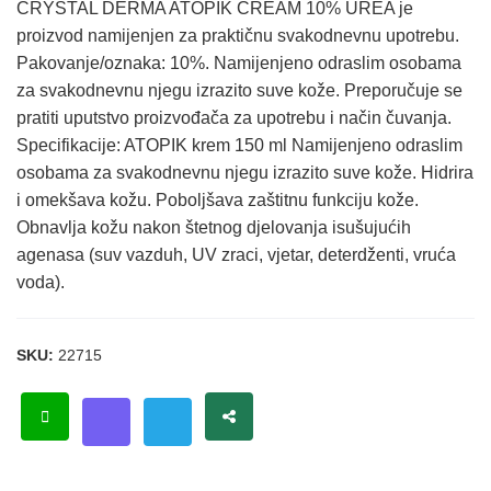
CRYSTAL DERMA ATOPIK CREAM 10% UREA je
proizvod namijenjen za praktičnu svakodnevnu upotrebu.
Pakovanje/oznaka: 10%. Namijenjeno odraslim osobama
za svakodnevnu njegu izrazito suve kože. Preporučuje se
pratiti uputstvo proizvođača za upotrebu i način čuvanja.
Specifikacije: ATOPIK krem 150 ml Namijenjeno odraslim
osobama za svakodnevnu njegu izrazito suve kože. Hidrira
i omekšava kožu. Poboljšava zaštitnu funkciju kože.
Obnavlja kožu nakon štetnog djelovanja isušujućih
agenasa (suv vazduh, UV zraci, vjetar, deterdženti, vruća
voda).
SKU:
22715