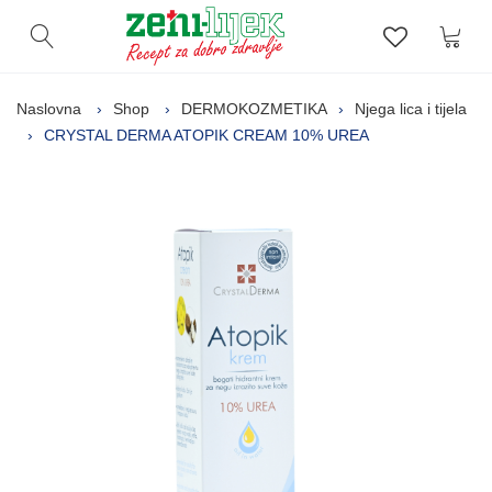
Kor
Otvori pretragu
Lista zelj
Naslovna
Shop
DERMOKOZMETIKA
Njega lica i tijela
CRYSTAL DERMA ATOPIK CREAM 10% UREA