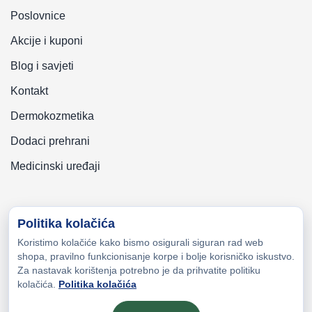
Poslovnice
Akcije i kuponi
Blog i savjeti
Kontakt
Dermokozmetika
Dodaci prehrani
Medicinski uređaji
Politika kolačića
Koristimo kolačiće kako bismo osigurali siguran rad web
Copyright © 2026 Zeni-Lijek Apoteka. Sva prava zadržana
shopa, pravilno funkcionisanje korpe i bolje korisničko iskustvo.
Za nastavak korištenja potrebno je da prihvatite politiku
kolačića.
Politika kolačića