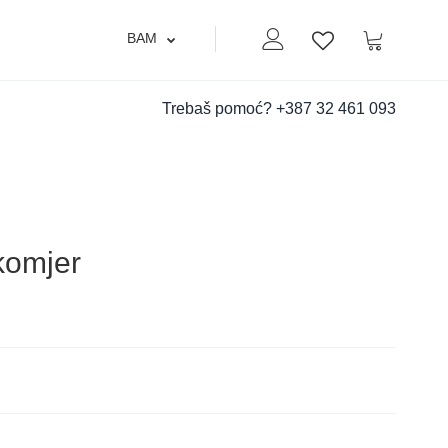
BAM
Moj nalog
Korpa
Lista zelja
Trebaš pomoć?
+387 32 461 093
akomjer