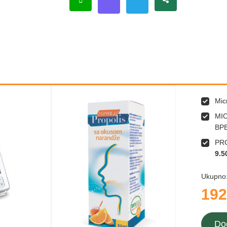
Mic
MI
BP
PR
9.5
Ukupno
192
Do