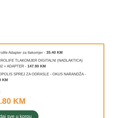
rolife Adapter za tlakomjer
-
35.40 KM
CROLIFE TLAKOMJER DIGITALNI (NADLAKTICA)
B2 + ADAPTER
-
147.90 KM
OPOLIS SPREJ ZA ODRASLE - OKUS NARANDŽA
-
0 KM
:
.80 KM
daj sve u korpu