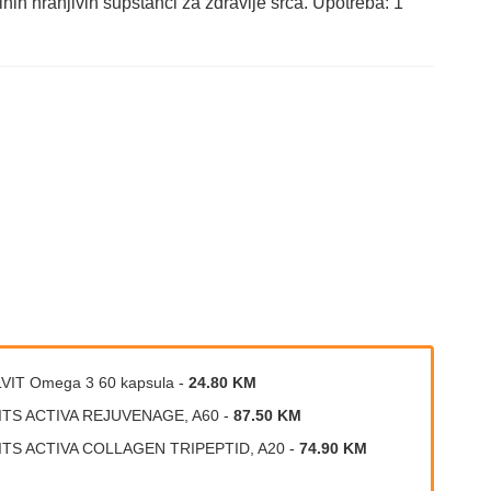
ih hranjivih supstanci za zdravlje srca. Upotreba: 1
VIT Omega 3 60 kapsula
-
24.80 KM
ITS ACTIVA REJUVENAGE, A60
-
87.50 KM
ITS ACTIVA COLLAGEN TRIPEPTID, A20
-
74.90 KM