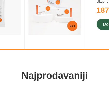
Ukupno
187
Do
Najprodavaniji