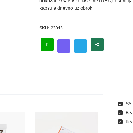
dokozaheksaenske kiseline (DHA), esencijaln
kapsula dnevno uz obrok.
SKU:
23943
SAL
BIV
BIV