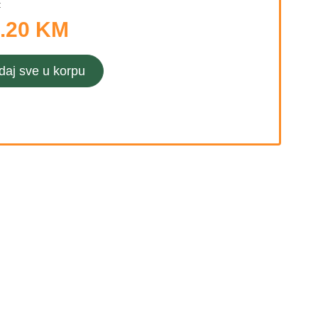
:
.20 KM
daj sve u korpu