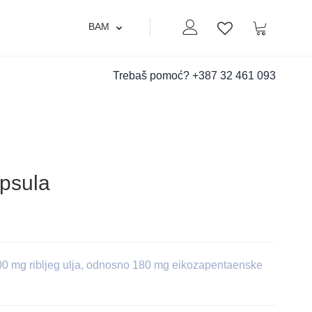
BAM
Moj nalog
Korpa
Lista zelja
Trebaš pomoć?
+387 32 461 093
psula
0 mg ribljeg ulja, odnosno 180 mg eikozapentaenske