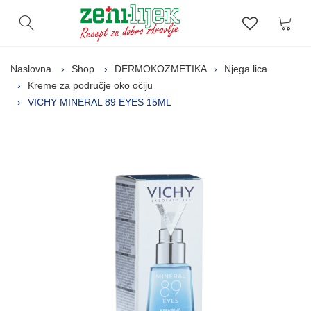
Kor
Otvori pretragu
Lista zelj
Naslovna
Shop
DERMOKOZMETIKA
Njega lica
Kreme za područje oko očiju
VICHY MINERAL 89 EYES 15ML