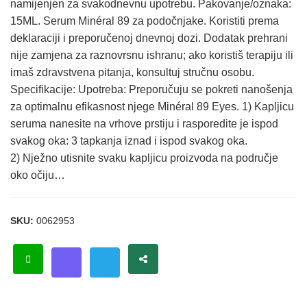
namijenjen za svakodnevnu upotrebu. Pakovanje/oznaka:
15ML. Serum Minéral 89 za podočnjake. Koristiti prema
deklaraciji i preporučenoj dnevnoj dozi. Dodatak prehrani
nije zamjena za raznovrsnu ishranu; ako koristiš terapiju ili
imaš zdravstvena pitanja, konsultuj stručnu osobu.
Specifikacije: Upotreba: Preporučuju se pokreti nanošenja
za optimalnu efikasnost njege Minéral 89 Eyes. 1) Kapljicu
seruma nanesite na vrhove prstiju i rasporedite je ispod
svakog oka: 3 tapkanja iznad i ispod svakog oka.
2) Nježno utisnite svaku kapljicu proizvoda na područje
oko očiju…
SKU:
0062953