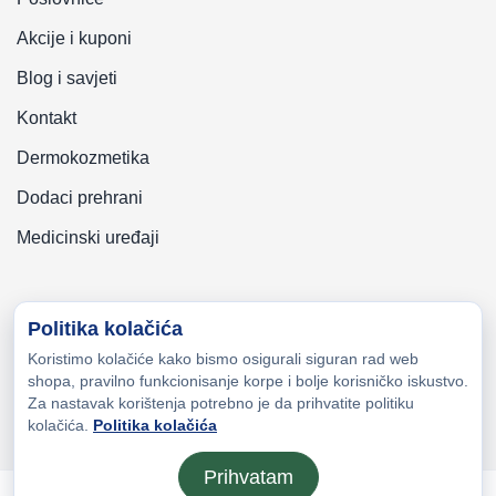
Akcije i kuponi
Blog i savjeti
Kontakt
Dermokozmetika
Dodaci prehrani
Medicinski uređaji
Politika kolačića
Koristimo kolačiće kako bismo osigurali siguran rad web
Copyright © 2026 Zeni-Lijek Apoteka. Sva prava zadržana
shopa, pravilno funkcionisanje korpe i bolje korisničko iskustvo.
Za nastavak korištenja potrebno je da prihvatite politiku
kolačića.
Politika kolačića
Prihvatam