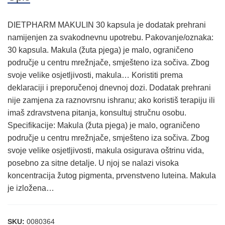
DIETPHARM MAKULIN 30 kapsula je dodatak prehrani
namijenjen za svakodnevnu upotrebu. Pakovanje/oznaka:
30 kapsula. Makula (žuta pjega) je malo, ograničeno
područje u centru mrežnjače, smješteno iza sočiva. Zbog
svoje velike osjetljivosti, makula… Koristiti prema
deklaraciji i preporučenoj dnevnoj dozi. Dodatak prehrani
nije zamjena za raznovrsnu ishranu; ako koristiš terapiju ili
imaš zdravstvena pitanja, konsultuj stručnu osobu.
Specifikacije: Makula (žuta pjega) je malo, ograničeno
područje u centru mrežnjače, smješteno iza sočiva. Zbog
svoje velike osjetljivosti, makula osigurava oštrinu vida,
posebno za sitne detalje. U njoj se nalazi visoka
koncentracija žutog pigmenta, prvenstveno luteina. Makula
je izložena…
SKU:
0080364