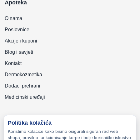
Apoteka
O nama
Poslovnice
Akcije i kuponi
Blog i savjeti
Kontakt
Dermokozmetika
Dodaci prehrani
Medicinski uređaji
Politika kolačića
Koristimo kolačiće kako bismo osigurali siguran rad web
Copyright © 2026 Zeni-Lijek Apoteka. Sva prava zadržana
shopa, pravilno funkcionisanje korpe i bolje korisničko iskustvo.