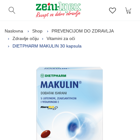
Kor
Otvori pretragu
Lista zelj
Naslovna
Shop
PREVENCIJOM DO ZDRAVLJA
Zdravlje očiju
Vitamini za oči
DIETPHARM MAKULIN 30 kapsula