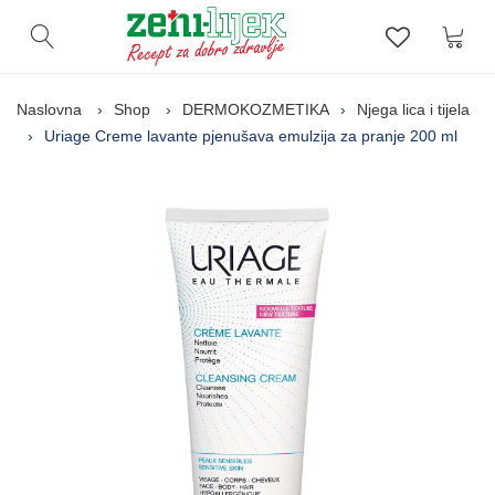
Kor
Otvori pretragu
Lista zelj
Naslovna
Shop
DERMOKOZMETIKA
Njega lica i tijela
Uriage Creme lavante pjenušava emulzija za pranje 200 ml