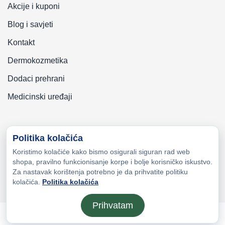
Akcije i kuponi
Blog i savjeti
Kontakt
Dermokozmetika
Dodaci prehrani
Medicinski uređaji
Politika kolačića
Koristimo kolačiće kako bismo osigurali siguran rad web
Copyright © 2026 Zeni-Lijek Apoteka. Sva prava zadržana
shopa, pravilno funkcionisanje korpe i bolje korisničko iskustvo.
Za nastavak korištenja potrebno je da prihvatite politiku
kolačića.
Politika kolačića
Prihvatam
Otvori meni
Početna
Moj nalog
Lista želja
Kor