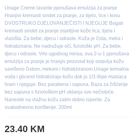
Uriage Creme lavante pjenušava emulzija za pranje
Hranjivi kremasti sindet za pranje, za tijelo, lice i kosu
DVOSTRUKO DJELOVANJEČISTI I NJEGUJE Bogati
kremasti sindet za pranje osjetljive kože lica, tijela i
vlasišta. Za bebe, djecu i odrasle. Koža je čista, meka i
hidratizirana. Ne nadražuje oči, fiziološki pH. Za bebe,
djecu i odrasle. Vrlo ugodnog mirisa, ova 2-u-1 pjenušava
emulzija za pranje je hranjiv proizvod koji ostavlja kožu
savršeno čistom, mekom i hidratiziranom.Uriage termalna
voda i glicerol hidratiziraju kožu dok ju 1/3 illipe maslaca
hrani i njeguje. Bez parabena i sapuna. Baza za čišćenje
bez sapuna s fiziološkim pH uklanja sve nečistoće.
Nanesite na vlažnu kožu zatim dobro isperite. Za
svakodnevno korištenje. 200ml
23.40 KM