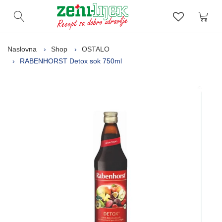
Kor
Otvori pretragu
Lista zelj
Naslovna
Shop
OSTALO
RABENHORST Detox sok 750ml