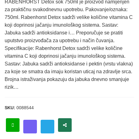
RABENHORST Detox sok 750ml je proizvod namijenjen
za praktičnu svakodnevnu upotrebu. Pakovanje/oznaka:
750ml. Rabenhorst Detox sadrži velike količine vitamina C
koji doprinosi jačanju imunološkog sistema. Sastav:
Jabuka sadrži antioksidanse i… Preporučuje se pratiti
uputstvo proizvođača za upotrebu i način čuvanja.
Specifikacije: Rabenhorst Detox sadrži velike količine
vitamina C koji doprinosi jačanju imunološkog sistema.
Sastav: Jabuka sadrži antioksidanse i pektin (vrstu vlakna)
za koje se smatra da imaju koristan uticaj na zdravlje srca.
Brojna istraživanja pokazuju da jabuka dnevno smanjuje
rizik…
SKU:
0088544