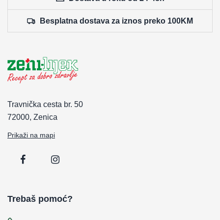
Besplatna dostava za iznos preko 100KM
Travnička cesta br. 50
72000, Zenica
Prikaži na mapi
Trebaš pomoć?