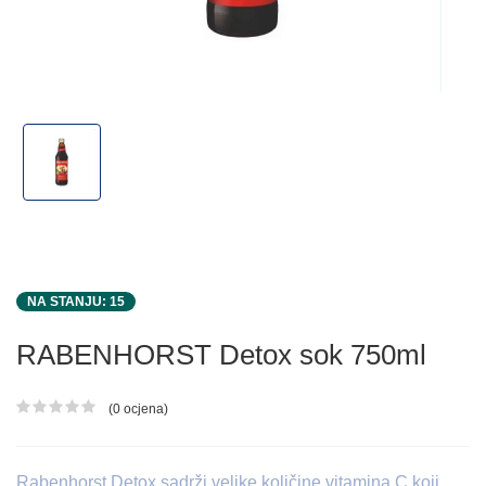
NA STANJU: 15
RABENHORST Detox sok 750ml
(0 ocjena)
Ocjena proizvoda
Rabenhorst Detox sadrži velike količine vitamina C koji