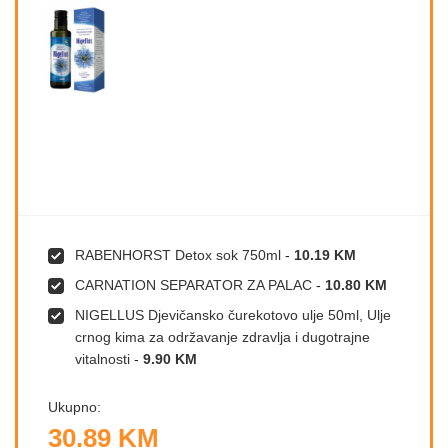
RABENHORST Detox sok 750ml
-
10.19 KM
CARNATION SEPARATOR ZA PALAC
-
10.80 KM
NIGELLUS Djevičansko čurekotovo ulje 50ml, Ulje
crnog kima za održavanje zdravlja i dugotrajne
vitalnosti
-
9.90 KM
Ukupno:
30.89 KM