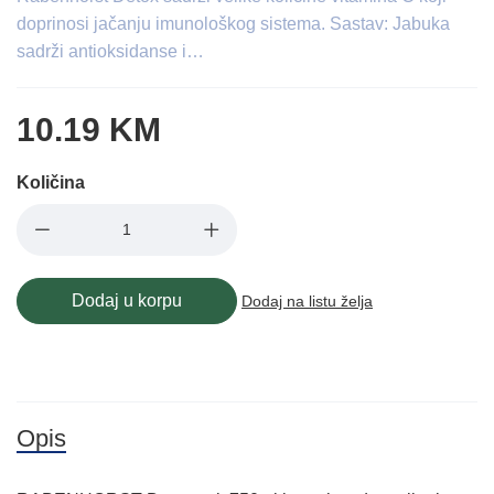
doprinosi jačanju imunološkog sistema. Sastav: Jabuka
sadrži antioksidanse i…
10.19 KM
Količina
Dodaj u korpu
Dodaj na listu želja
Opis