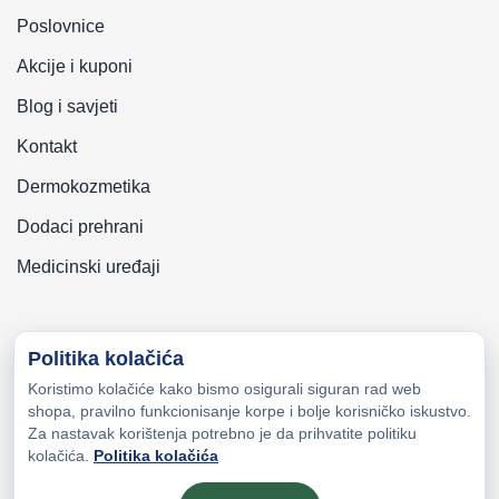
Poslovnice
Akcije i kuponi
Blog i savjeti
Kontakt
Dermokozmetika
Dodaci prehrani
Medicinski uređaji
Politika kolačića
Koristimo kolačiće kako bismo osigurali siguran rad web
Copyright © 2026 Zeni-Lijek Apoteka. Sva prava zadržana
shopa, pravilno funkcionisanje korpe i bolje korisničko iskustvo.
Za nastavak korištenja potrebno je da prihvatite politiku
kolačića.
Politika kolačića