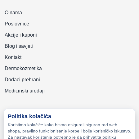
O nama
Poslovnice
Akcije i kuponi
Blog i savjeti
Kontakt
Dermokozmetika
Dodaci prehrani
Medicinski uređaji
Politika kolačića
Koristimo kolačiće kako bismo osigurali siguran rad web
Copyright © 2026 Zeni-Lijek Apoteka. Sva prava zadržana
shopa, pravilno funkcionisanje korpe i bolje korisničko iskustvo.
Za nastavak korištenja potrebno je da prihvatite politiku