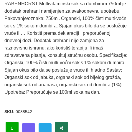
RABENHORST Multivitaminski sok sa đumbirom 750ml je
dodatak prehrani namijenjen za svakodnevnu upotrebu.
Pakovanje/oznaka: 750ml. Organski, 100% čisti multi-voćni
sok s 1% sokom đumbira. Sjajan okus bilo da se poslužuje
vruće ili… Koristiti prema deklaraciji i preporučenoj
dnevnoj dozi. Dodatak prehrani nije zamjena za
raznovrsnu ishranu; ako koristiš terapiju ili imaš
zdravstvena pitanja, konsultuj stručnu osobu. Specifikacije:
Organski, 100% čisti multi-voćni sok s 1% sokom đumbira.
Sjajan okus bilo da se poslužuje vruće ili hladno Sastav:
Organski sok od jabuka, organski sok od bijelog grožđa,
organski sok od ananasa, organski sok od đumbira (1%)
Upotreba: Preporučuje se 100ml soka na dan.
SKU:
0088542