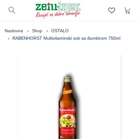
Kor
Otvori pretragu
Lista zelj
Naslovna
Shop
OSTALO
RABENHORST Multivitaminski sok sa đumbirom 750ml