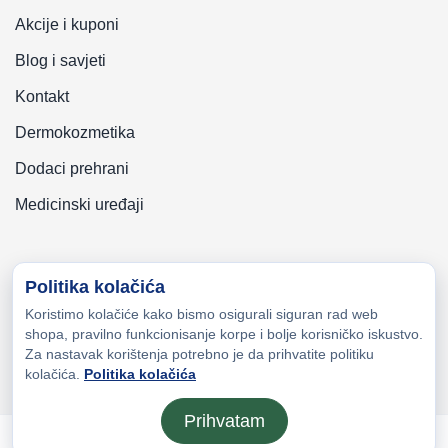
Akcije i kuponi
Blog i savjeti
Kontakt
Dermokozmetika
Dodaci prehrani
Medicinski uređaji
Politika kolačića
Koristimo kolačiće kako bismo osigurali siguran rad web
Copyright © 2026 Zeni-Lijek Apoteka. Sva prava zadržana
shopa, pravilno funkcionisanje korpe i bolje korisničko iskustvo.
Za nastavak korištenja potrebno je da prihvatite politiku
kolačića.
Politika kolačića
Prihvatam