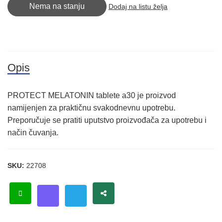
Nema na stanju
Dodaj na listu želja
Opis
PROTECT MELATONIN tablete a30 je proizvod
namijenjen za praktičnu svakodnevnu upotrebu.
Preporučuje se pratiti uputstvo proizvođača za upotrebu i
način čuvanja.
SKU:
22708