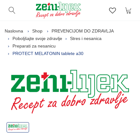
Kor
Otvori pretragu
Lista zelj
Naslovna
Shop
PREVENCIJOM DO ZDRAVLJA
Poboljšajte svoje zdravlje
Stres i nesanica
Preparati za nesanicu
PROTECT MELATONIN tablete a30