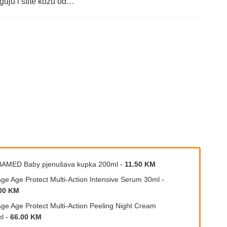
eguju i štite kožu od…
AMED Baby pjenušava kupka 200ml
-
11.50 KM
age Age Protect Multi-Action Intensive Serum 30ml
-
00 KM
age Age Protect Multi-Action Peeling Night Cream
l
-
66.00 KM