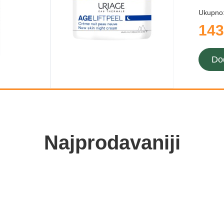
Ukupno
143
Do
Najprodavaniji