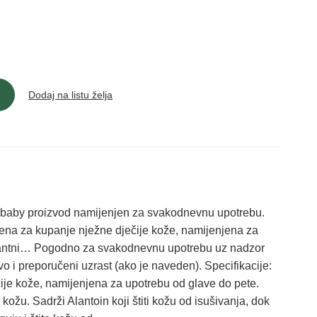
Dodaj na listu želja
aby proizvod namijenjen za svakodnevnu upotrebu.
ena za kupanje nježne dječije kože, namijenjena za
atantni… Pogodno za svakodnevnu upotrebu uz nadzor
tvo i preporučeni uzrast (ako je naveden). Specifikacije:
ije kože, namijenjena za upotrebu od glave do pete.
 kožu. Sadrži Alantoin koji štiti kožu od isušivanja, dok