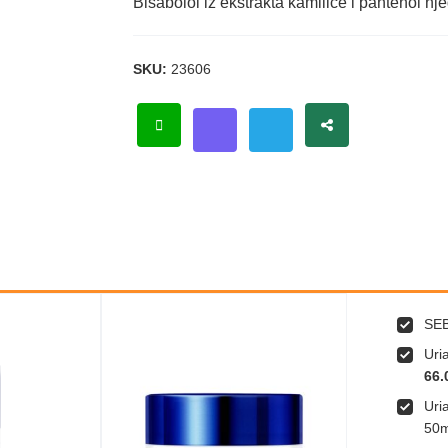
Bisabolol iz ekstrakta kamilice i pantenol nj
SKU:
23606
SEB
Uri
66.
Uri
50m