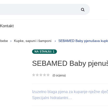
Kontakt
 bebe
Kupke, sapuni i šamponi
SEBAMED Baby pjenušava kupk
NA STANJU: 1
SEBAMED Baby pjenuš
(0 ocjena)
Ocjena proizvoda
Izuzetno blaga pjena za kupanje nježne dječ
Specijalni hidratantni…