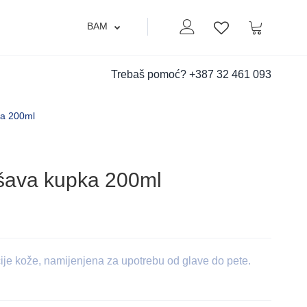
BAM
Moj nalog
Korpa
Lista zelja
Trebaš pomoć?
+387 32 461 093
a 200ml
ava kupka 200ml
ije kože, namijenjena za upotrebu od glave do pete.