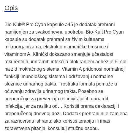
Opis
Bio-Kult® Pro Cyan kapsule a45 je dodatak prehrani
namijenjen za svakodnevnu upotrebu. Bio-Kult Pro Cyan
kapsule su dodatak prehrani sa živim kulturama
mikroorganizama, ekstraktom američke brusnice i
vitaminom A. Klinički dokazano smanjuje učestalost
rekurentnih urinrarnih infekcija blokiranjem adhezije E. coli
na zid mokraćnog sistema. Vitamin A pridonosi normalnoj
funkciji imunološkog sistema i održavanju normalne
sluznice urinarnog trakta. Trostruka formula pomaže u
očuvanju zdravlja urinarnog trakta. Posebno se
preporučuje za prevenciju recidivirajućih urinarnih
infekcija, jer za razliku od… Koristiti prema deklaraciji i
preporučenoj dnevnoj dozi. Dodatak prehrani nije zamjena
za raznovrsnu ishranu; ako koristiš terapiju ili imaš
zdravstvena pitanja, konsultuj stručnu osobu.