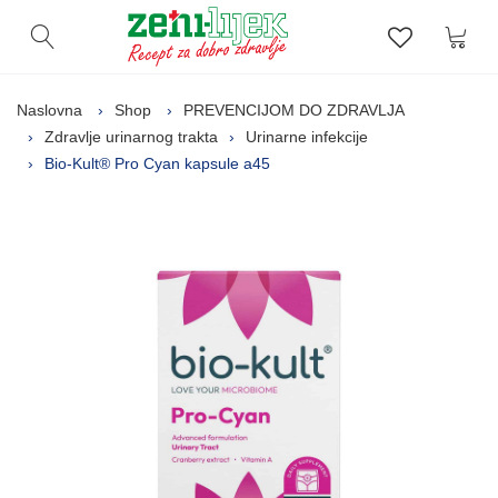
Kor
Otvori pretragu
Lista zelj
Naslovna
Shop
PREVENCIJOM DO ZDRAVLJA
Zdravlje urinarnog trakta
Urinarne infekcije
Bio-Kult® Pro Cyan kapsule a45