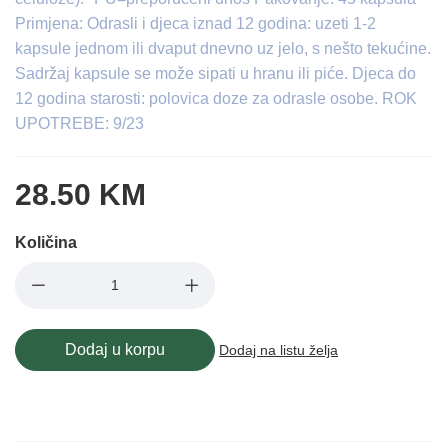
Primjena: Odrasli i djeca iznad 12 godina: uzeti 1-2
kapsule jednom ili dvaput dnevno uz jelo, s nešto tekućine.
Sadržaj kapsule se može sipati u hranu ili piće. Djeca do
12 godina starosti: polovica doze za odrasle osobe. ROK
UPOTREBE: 9/23
28.50 KM
Količina
Dodaj u korpu
Dodaj na listu želja