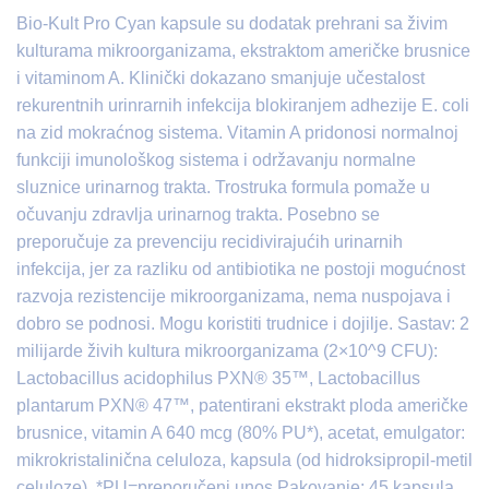
Bio-Kult Pro Cyan kapsule su dodatak prehrani sa živim
kulturama mikroorganizama, ekstraktom američke brusnice
i vitaminom A. Klinički dokazano smanjuje učestalost
rekurentnih urinrarnih infekcija blokiranjem adhezije E. coli
na zid mokraćnog sistema. Vitamin A pridonosi normalnoj
funkciji imunološkog sistema i održavanju normalne
sluznice urinarnog trakta. Trostruka formula pomaže u
očuvanju zdravlja urinarnog trakta. Posebno se
preporučuje za prevenciju recidivirajućih urinarnih
infekcija, jer za razliku od antibiotika ne postoji mogućnost
razvoja rezistencije mikroorganizama, nema nuspojava i
dobro se podnosi. Mogu koristiti trudnice i dojilje. Sastav: 2
milijarde živih kultura mikroorganizama (2×10^9 CFU):
Lactobacillus acidophilus PXN® 35™, Lactobacillus
plantarum PXN® 47™, patentirani ekstrakt ploda američke
brusnice, vitamin A 640 mcg (80% PU*), acetat, emulgator:
mikrokristalinična celuloza, kapsula (od hidroksipropil-metil
celuloze). *PU=preporučeni unos Pakovanje: 45 kapsula