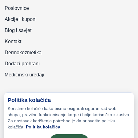
Poslovnice
Akcije i kuponi
Blog i savjeti
Kontakt
Dermokozmetika
Dodaci prehrani
Medicinski uređaji
Politika kolačića
Koristimo kolačiće kako bismo osigurali siguran rad web
Copyright © 2026 Zeni-Lijek Apoteka. Sva prava zadržana
shopa, pravilno funkcionisanje korpe i bolje korisničko iskustvo.
Za nastavak korištenja potrebno je da prihvatite politiku
kolačića.
Politika kolačića