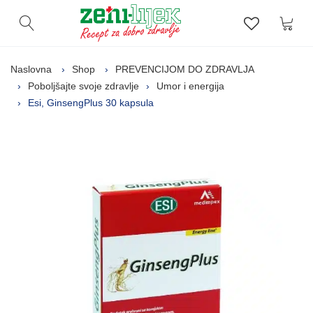
Kor
Otvori pretragu
Lista zelj
Naslovna
Shop
PREVENCIJOM DO ZDRAVLJA
Poboljšajte svoje zdravlje
Umor i energija
Esi, GinsengPlus 30 kapsula