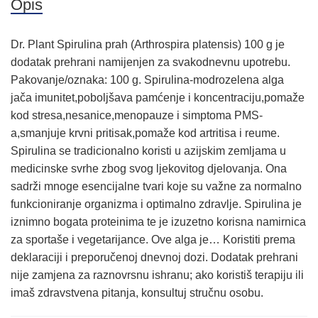
Opis
Dr. Plant Spirulina prah (Arthrospira platensis) 100 g je
dodatak prehrani namijenjen za svakodnevnu upotrebu.
Pakovanje/oznaka: 100 g. Spirulina-modrozelena alga
jača imunitet,poboljšava pamćenje i koncentraciju,pomaže
kod stresa,nesanice,menopauze i simptoma PMS-
a,smanjuje krvni pritisak,pomaže kod artritisa i reume.
Spirulina se tradicionalno koristi u azijskim zemljama u
medicinske svrhe zbog svog ljekovitog djelovanja. Ona
sadrži mnoge esencijalne tvari koje su važne za normalno
funkcioniranje organizma i optimalno zdravlje. Spirulina je
iznimno bogata proteinima te je izuzetno korisna namirnica
za sportaše i vegetarijance. Ove alga je… Koristiti prema
deklaraciji i preporučenoj dnevnoj dozi. Dodatak prehrani
nije zamjena za raznovrsnu ishranu; ako koristiš terapiju ili
imaš zdravstvena pitanja, konsultuj stručnu osobu.