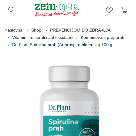
Kor
Otvori pretragu
Lista zelj
Naslovna
Shop
PREVENCIJOM DO ZDRAVLJA
Vitamini, minerali i antioksidansi
Kombinovani preparati
Dr. Plant Spirulina prah (Arthrospira platensis) 100 g