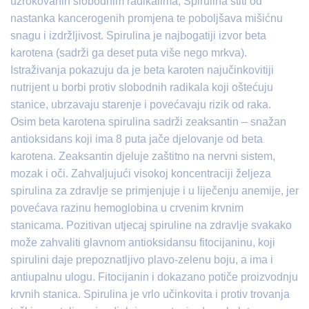
uzrokovanih slobodnim radikalima, Spirulina štiti od
nastanka kancerogenih promjena te poboljšava mišićnu
snagu i izdržljivost. Spirulina je najbogatiji izvor beta
karotena (sadrži ga deset puta više nego mrkva).
Istraživanja pokazuju da je beta karoten najučinkovitiji
nutrijent u borbi protiv slobodnih radikala koji oštećuju
stanice, ubrzavaju starenje i povećavaju rizik od raka.
Osim beta karotena spirulina sadrži zeaksantin – snažan
antioksidans koji ima 8 puta jače djelovanje od beta
karotena. Zeaksantin djeluje zaštitno na nervni sistem,
mozak i oči. Zahvaljujući visokoj koncentraciji željeza
spirulina za zdravlje se primjenjuje i u liječenju anemije, jer
povećava razinu hemoglobina u crvenim krvnim
stanicama. Pozitivan utjecaj spiruline na zdravlje svakako
može zahvaliti glavnom antioksidansu fitocijaninu, koji
spirulini daje prepoznatljivo plavo-zelenu boju, a ima i
antiupalnu ulogu. Fitocijanin i dokazano potiče proizvodnju
krvnih stanica. Spirulina je vrlo učinkovita i protiv trovanja