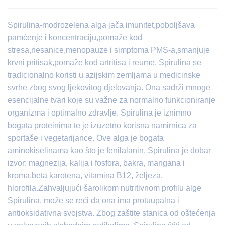
Spirulina-modrozelena alga jača imunitet,poboljšava
pamćenje i koncentraciju,pomaže kod
stresa,nesanice,menopauze i simptoma PMS-a,smanjuje
krvni pritisak,pomaže kod artritisa i reume. Spirulina se
tradicionalno koristi u azijskim zemljama u medicinske
svrhe zbog svog ljekovitog djelovanja. Ona sadrži mnoge
esencijalne tvari koje su važne za normalno funkcioniranje
organizma i optimalno zdravlje. Spirulina je iznimno
bogata proteinima te je izuzetno korisna namirnica za
sportaše i vegetarijance. Ove alga je bogata
aminokiselinama kao što je fenilalanin. Spirulina je dobar
izvor: magnezija, kalija i fosfora, bakra, mangana i
kroma,beta karotena, vitamina B12, željeza,
hlorofila.Zahvaljujući šarolikom nutritivnom profilu alge
Spirulina, može se reći da ona ima protuupalna i
antioksidativna svojstva. Zbog zaštite stanica od oštećenja