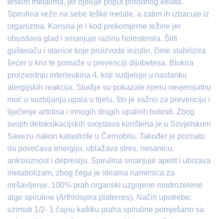
teškim metalima, jer djeluje poput prirodnog kelata.
Spirulina veže na sebe teške metale, a zatim ih izbacuje iz
organizma. Korisna je i kod prekomjerne težine jer
obuzdava glad i smanjuje razinu holesterola. Štiti
gušteraču i stanice koje proizvode inzulin, čime stabilizira
šećer u krvi te pomaže u prevenciji dijabetesa. Blokira
proizvodnju interleukina 4, koji sudjeluje u nastanku
alergijskih reakcija. Studije su pokazale njenu nevjerojatnu
moć u suzbijanju upala u tijelu, što je važno za prevenciju i
liječenje artritisa i mnogih drugih upalnih bolesti. Zbog
svojih detoksikacijskih svojstava korištena je u Sovjetskom
Savezu nakon katastrofe u Černobilu. Također je poznato
da povećava energiju, ublažava stres, nesanicu,
anksioznost i depresiju. Spirulina smanjuje apetit i ubrzava
metabolizam, zbog čega je idealna namirnica za
mršavljenje. 100% prah organski uzgojene modrozelene
alge spiruline (Arthrospira platensis). Način upotrebe:
uzimati 1/2- 1 čajnu kašiku praha spiruline pomješano sa