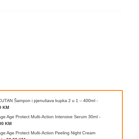
UTAN Šаmpon i pjenušаvа kupkа 2 u 1 – 400ml
-
0 KM
age Age Protect Multi-Action Intensive Serum 30ml
-
00 KM
age Age Protect Multi-Action Peeling Night Cream