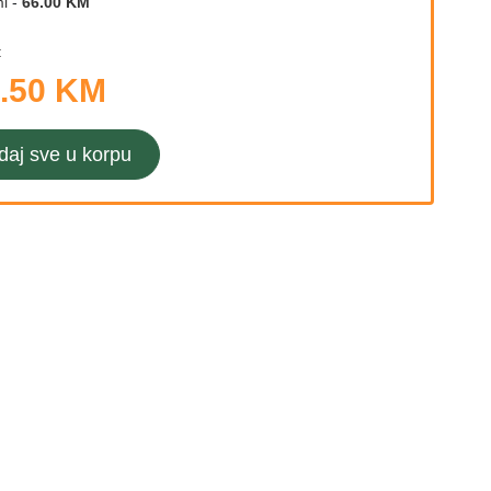
l
-
66.00 KM
:
.50 KM
daj sve u korpu