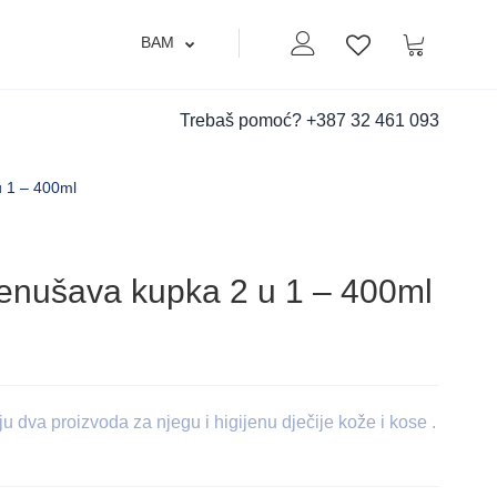
BAM
Moj nalog
Korpa
Lista zelja
Trebaš pomoć?
+387 32 461 093
 1 – 400ml
nušаvа kupkа 2 u 1 – 400ml
u dvа proizvodа zа njegu i higijenu dječije kože i kose .