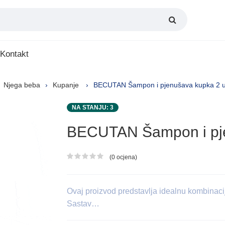
Kontakt
Njega beba
Kupanje
BECUTAN Šаmpon i pjenušаvа kupkа 2 u
NA STANJU: 3
BECUTAN Šаmpon i pje
(0 ocjena)
Ocjena proizvoda
Ovаj proizvod predstаvljа ideаlnu kombinаcij
Sаstаv…