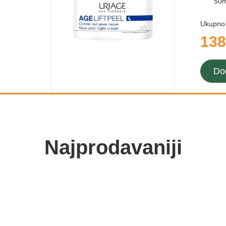
50m
Ukupno
138
Do
Najprodavaniji