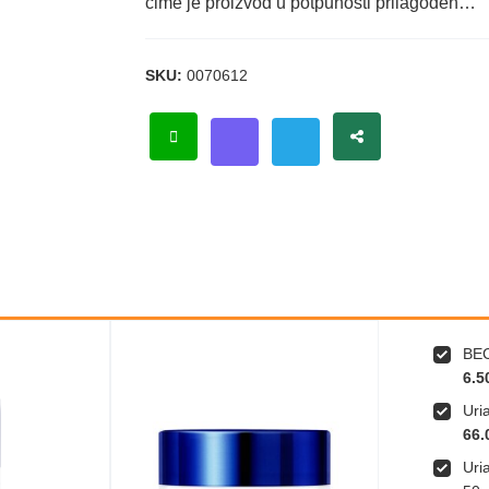
čime je proizvod u potpunosti prilаgođen…
SKU:
0070612
BEC
6.5
Uri
66.
Uri