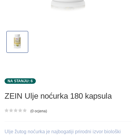
NA STANJU: 6
ZEIN Ulje noćurka 180 kapsula
(0 ocjena)
Ocjena proizvoda
Ulje žutog noćurka je najbogatiji prirodni izvor biološki