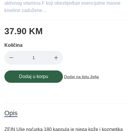
aktivnog vitamina F koji obezbjeđuje esencijalne masne
kiseline zadužene…
37.90 KM
Količina
Dodaj u korpu
Dodaj na listu želja
Opis
ZEIN Ulje noćurka 180 kapsula je njega kože i kozmetika