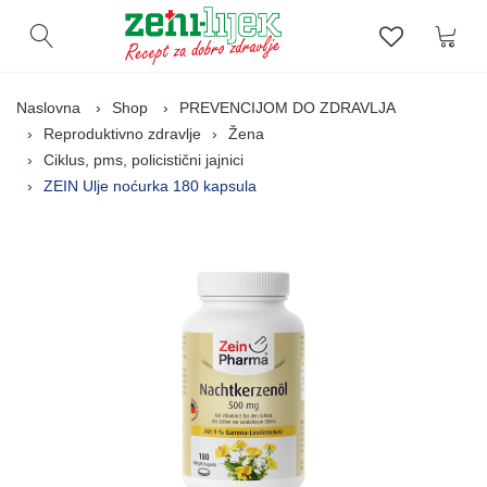
Kor
Otvori pretragu
Lista zelj
Naslovna
Shop
PREVENCIJOM DO ZDRAVLJA
Reproduktivno zdravlje
Žena
Ciklus, pms, policistični jajnici
ZEIN Ulje noćurka 180 kapsula