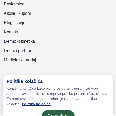
Poslovnice
Akcije i kuponi
Blog i savjeti
Kontakt
Dermokozmetika
Dodaci prehrani
Medicinski uređaji
Politika kolačića
Koristimo kolačiće kako bismo osigurali siguran rad web
Copyright © 2026 Zeni-Lijek Apoteka. Sva prava zadržana
shopa, pravilno funkcionisanje korpe i bolje korisničko iskustvo.
Za nastavak korištenja potrebno je da prihvatite politiku
kolačića.
Politika kolačića