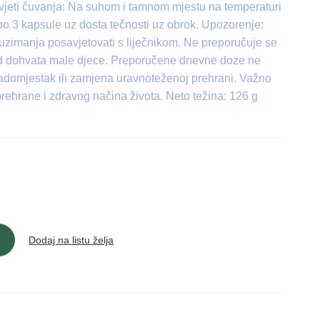
Uvjeti čuvanja: Na suhom i tamnom mjestu na temperaturi
o 3 kapsule uz dosta tečnosti uz obrok. Upozorenje:
 uzimanja posavjetovati s liječnikom. Ne preporučuje se
od dohvata male djece. Preporučene dnevne doze ne
 nadomjestak ili zamjena uravnoteženoj prehrani. Važno
prehrane i zdravog načina života. Neto težina: 126 g
Dodaj na listu želja