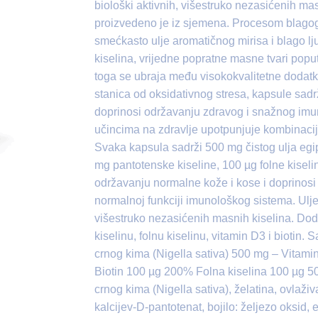
biološki aktivnih, višestruko nezasićenih mas
proizvedeno je iz sjemena. Procesom blagog h
smećkasto ulje aromatičnog mirisa i blago 
kiselina, vrijedne popratne masne tvari poput
toga se ubraja među visokokvalitetne dodatke 
stanica od oksidativnog stresa, kapsule sadrž
doprinosi održavanju zdravog i snažnog imu
učincima na zdravlje upotpunjuje kombinacij
Svaka kapsula sadrži 500 mg čistog ulja egi
mg pantotenske kiseline, 100 µg folne kiselin
održavanju normalne kože i kose i doprinosi
normalnoj funkciji imunološkog sistema. Ulje 
višestruko nezasićenih masnih kiselina. Doda
kiselinu, folnu kiselinu, vitamin D3 i biotin
crnog kima (Nigella sativa) 500 mg – Vitam
Biotin 100 µg 200% Folna kiselina 100 µg 5
crnog kima (Nigella sativa), želatina, ovlaživač
kalcijev-D-pantotenat, bojilo: željezo oksid, e