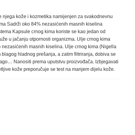
e njega kože i kozmetika namijenjen za svakodnevnu
izma Sadrži oko 84% nezasićenih masnih kiselina
stema Kapsule crnog kima koriste se kao jedan od
luže u jačanju otpornosti organizma. Ulje crnog kima
ko nezasićenih masnih kiselina. Ulje crnog kima (Nigella
blagog hladnog prešanja, a zatim filtriranja, dobiva se
lago… Nanositi prema uputstvu proizvođača. Izbjegavati
tljive kože preporučuje se test na manjem dijelu kože.