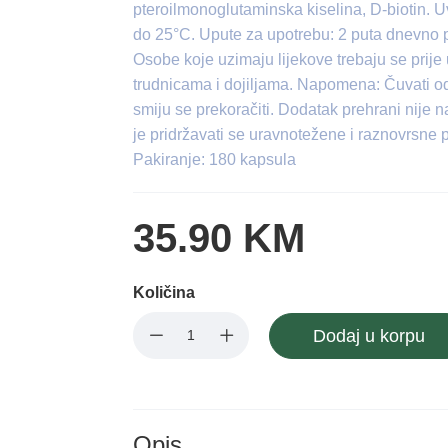
pteroilmonoglutaminska kiselina, D-biotin. 
do 25°C. Upute za upotrebu: 2 puta dnevno p
Osobe koje uzimaju lijekove trebaju se prije
trudnicama i dojiljama. Napomena: Čuvati 
smiju se prekoračiti. Dodatak prehrani nije
je pridržavati se uravnotežene i raznovrsne 
Pakiranje: 180 kapsula
35.90 KM
Količina
Dodaj u korpu
Opis