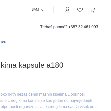
BAM
Moj nalog
Korpa
Lista zelja
Trebaš pomoć?
+387 32 461 093
a180
 kima kapsule a180
i oko 84% nezasićenih masnih kiselina Doprinosi
ule crnog kima koriste se kao jedan od najvrijednijih
otpornosti organizma. Ulje crnog kima sadrži visok udio