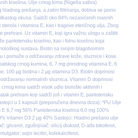
nih kiselina. Ulje crnog kima (Nigella sativa)
ladnog prešanja, a zatim filtriranja, dobiva se jasno
ljutkastog okusa. Sadrži oko 84% nezasićenih masnih
 sterola i vitamina E, kao i tragove eteričnog ulja. Zbog
prehrani. Uz vitamin E, koji igra važnu ulogu u zaštiti
e pantotensku kiselinu, kao i folnu kiselinu koja
nološkog sustava. Biotin sa svojim blagotvornim
u i pomaže u održavanju zdrave kože, sluznice i kose.
patskog crnog kumina, 6, 7 mg prirodnog vitamina E, 6
e, 100 µg biotina i 2 µg vitamina D3. Biotin doprinosi
 održavanju normalnih sluznica. Vitamin D doprinosi
crnog kima sadrži visok udio biološki aktivnih i
tak prehrani koji sadrži još i vitamin E, pantotensku
. Sastojci u 1 kapsuli (preporučena dnevna doza): *PU Ulje
in E 6,7 mg 56% Pantotenska kiselina 6,0 mg 100%
0% Vitamin D3 2 µg 40% Sastojci: Hladno prešano ulje
: glicerol, zgušnjivač: silicij dioksid, D-alfa tokoferol,
mulgator: sojin lecitin, kolekalciferol,