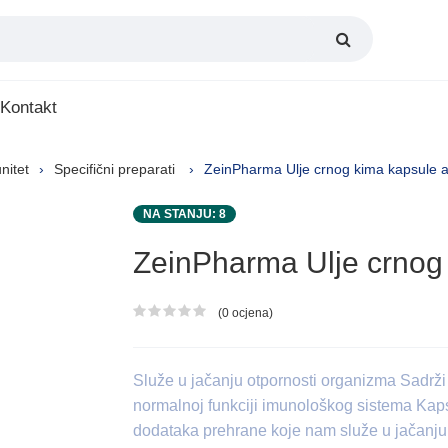
Kontakt
nitet
Specifični preparati
ZeinPharma Ulje crnog kima kapsule 
NA STANJU: 8
ZeinPharma Ulje crnog
(0 ocjena)
Ocjena proizvoda
Služe u jačanju otpornosti organizma Sadrž
normalnoj funkciji imunološkog sistema Kaps
dodataka prehrane koje nam služe u jačanju 