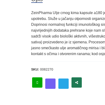
ZeinPharma Ulje crnog kima kapsule a180 j
upotrebu. Služe u jačanju otpornosti organ
Doprinosi normalnoj funkciji imunološkog si
najvrijednijih dodataka prehrane koje nam s
sadrži visok udio biološki aktivnih, višestru
sativa) proizvedeno je iz sjemena. Procesom 
jasno smećkasto ulje aromatičnog mirisa i b
kontakt s očima i otvorenim ranama; kod osje
SKU:
0082270