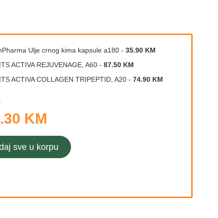
nPharma Ulje crnog kima kapsule a180
-
35.90 KM
ITS ACTIVA REJUVENAGE, A60
-
87.50 KM
ITS ACTIVA COLLAGEN TRIPEPTID, A20
-
74.90 KM
:
.30 KM
daj sve u korpu