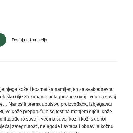
Dodaj na listu želja
 je njega kože i kozmetika namijenjen za svakodnevnu
loško ulje za kupanje prilagođeno suvoj i veoma suvoj
iruje… Nanositi prema uputstvu proizvođača. Izbjegavati
tljive kože preporučuje se test na manjem dijelu kože.
prilagođeno suvoj i veoma suvoj koži i koži sklonoj
osjećaj zategnutosti, nelagode i svraba i obnavlja kožnu