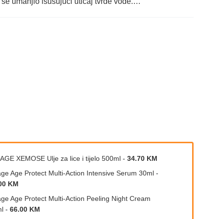
 bi se umanjio isušujući uticaj tvrde vode.…
AGE XEMOSE Ulje za lice i tijelo 500ml
-
34.70 KM
age Age Protect Multi-Action Intensive Serum 30ml
-
00 KM
age Age Protect Multi-Action Peeling Night Cream
l
-
66.00 KM