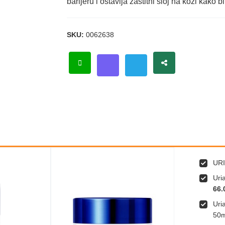
barijeru i ostavlja zaštitni sloj na koži kako
SKU:
0062638
URI
Uri
66.
Uri
50m