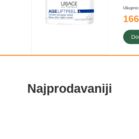
Ukupno
166
Do
Najprodavaniji