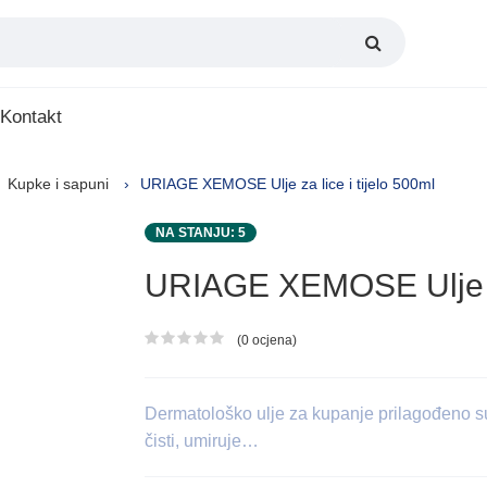
Kontakt
Kupke i sapuni
URIAGE XEMOSE Ulje za lice i tijelo 500ml
NA STANJU: 5
URIAGE XEMOSE Ulje za 
(0 ocjena)
Ocjena proizvoda
Dermatološko ulje za kupanje prilagođeno suv
čisti, umiruje…