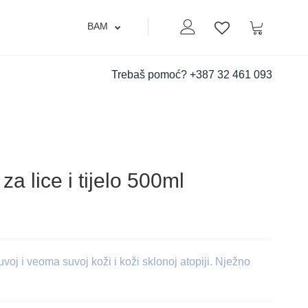
BAM
Moj nalog
Korpa
Lista zelja
Trebaš pomoć?
+387 32 461 093
lice i tijelo 500ml
oj i veoma suvoj koži i koži sklonoj atopiji. Nježno