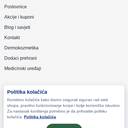
Poslovnice
Akcije i kuponi
Blog i savjeti
Kontakt
Dermokozmetika
Dodaci prehrani
Medicinski uređaji
Politika kolačića
Koristimo kolačiće kako bismo osigurali siguran rad web
Copyright © 2026 Zeni-Lijek Apoteka. Sva prava zadržana
shopa, pravilno funkcionisanje korpe i bolje korisničko iskustvo.
Za nastavak korištenja potrebno je da prihvatite politiku
kolačića.
Politika kolačića