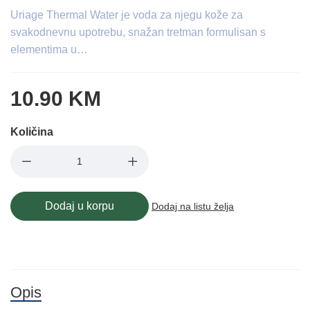
Uriage Thermal Water je voda za njegu kože za
svakodnevnu upotrebu, snažan tretman formulisan s
elementima u…
10.90 KM
Količina
Dodaj u korpu
Dodaj na listu želja
Opis